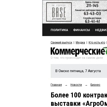
ПОЛИТИКА
ФИНАНСЫ
НЕДВИ
Свежий выпуск
Медиа
Кто есть кто
О том, что происходит на самом деле
В Омске пятница, 7 Августа
Главная
→
Новости
→
Бизнес
Более 100 контра
выставки «АгроО