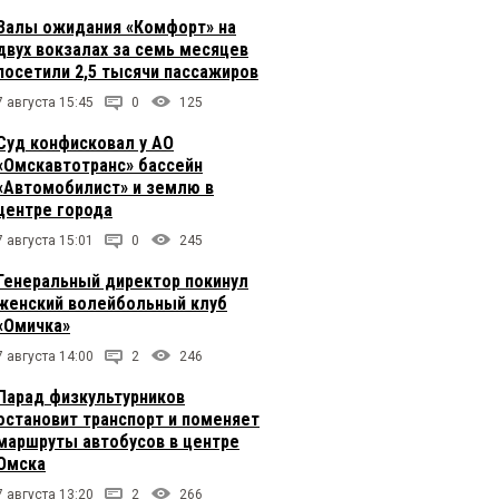
Залы ожидания «Комфорт» на
двух вокзалах за семь месяцев
посетили 2,5 тысячи пассажиров
7 августа 15:45
0
125
Суд конфисковал у АО
«Омскавтотранс» бассейн
«Автомобилист» и землю в
центре города
7 августа 15:01
0
245
Генеральный директор покинул
женский волейбольный клуб
«Омичка»
7 августа 14:00
2
246
Парад физкультурников
остановит транспорт и поменяет
маршруты автобусов в центре
Омска
7 августа 13:20
2
266