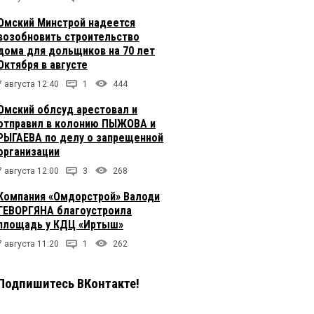
Омский Минстрой надеется
возобновить строительство
дома для дольщиков на 70 лет
Октября в августе
7 августа 12:40
1
444
Омский облсуд арестовал и
отправил в колонию ПЫЖОВА и
РЫГАЕВА по делу о запрещенной
организации
7 августа 12:00
3
268
Компания «Омдорстрой» Валоди
ГЕВОРГЯНА благоустроила
площадь у КДЦ «Иртыш»
7 августа 11:20
1
262
Подпишитесь ВКонтакте!