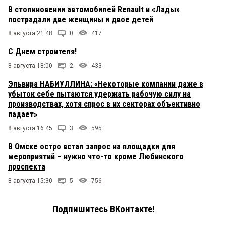
В столкновении автомобилей Renault и «Лады»
пострадали две женщины и двое детей
8 августа 21:48
0
417
С Днем строителя!
8 августа 18:00
2
433
Эльвира НАБИУЛЛИНА: «Некоторые компании даже в
убыток себе пытаются удержать рабочую силу на
производствах, хотя спрос в их секторах объективно
падает»
8 августа 16:45
3
595
В Омске остро встал запрос на площадки для
мероприятий – нужно что-то кроме Любинского
проспекта
8 августа 15:30
5
756
Подпишитесь ВКонтакте!