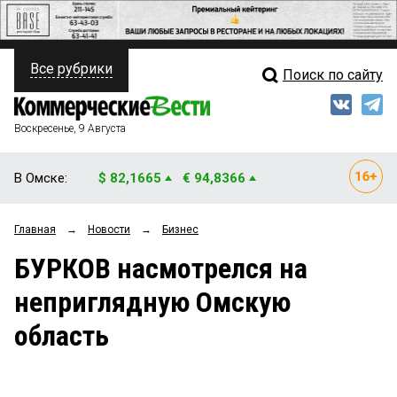
Все рубрики
Поиск по сайту
ПОЛИТИКА
Свежий выпуск
Медиа
ФИНАНСЫ
Воскресенье, 9 Августа
Кто есть кто
НЕДВИЖИМОСТЬ
В Омске:
$ 82,1665
€ 94,8366
Интервью
БИЗНЕС
Главная
→
Новости
→
Бизнес
Мнения
ОБЩЕСТВО
БУРКОВ насмотрелся на
Рейтинги
ЗАКОН
неприглядную Омскую
Блоги
НОВОСТИ КОМПАНИЙ
область
Архив
ПРОИСШЕСТВИЯ