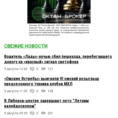
СВЕЖИЕ НОВОСТИ
Водитель «Лады» ночью сбил пешехода, перебегавшего
дорогу на «красный» сигнал светофора
9 августа 12:00
0
121
«Омские Ястребы» выиграли VI омский розыгрыш
предсезонного турнира клубов МХЛ
9 августа 11:00
0
158
В Либеров-центре завершают лето "Летним
калейдоскопом"
9 августа 09:30
0
201