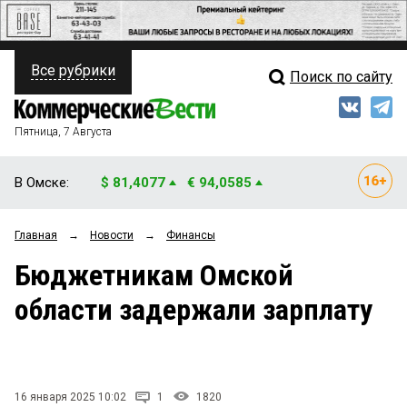
Все рубрики
Поиск по сайту
ПОЛИТИКА
Свежий выпуск
Медиа
ФИНАНСЫ
Пятница, 7 Августа
Кто есть кто
НЕДВИЖИМОСТЬ
В Омске:
$ 81,4077
€ 94,0585
Интервью
БИЗНЕС
Главная
→
Новости
→
Финансы
Мнения
ОБЩЕСТВО
Бюджетникам Омской
Рейтинги
ЗАКОН
области задержали зарплату
Блоги
НОВОСТИ КОМПАНИЙ
Архив
ПРОИСШЕСТВИЯ
16 января 2025 10:02
1
1820