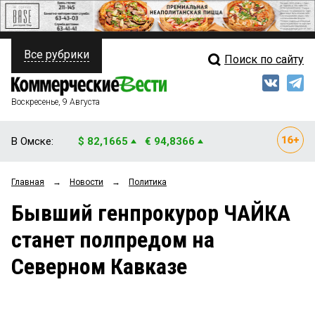
Все рубрики
Поиск по сайту
ПОЛИТИКА
Свежий выпуск
Медиа
ФИНАНСЫ
Воскресенье, 9 Августа
Кто есть кто
НЕДВИЖИМОСТЬ
В Омске:
$ 82,1665
€ 94,8366
Интервью
БИЗНЕС
Главная
→
Новости
→
Политика
Мнения
ОБЩЕСТВО
Бывший генпрокурор ЧАЙКА
Рейтинги
ЗАКОН
станет полпредом на
Блоги
НОВОСТИ КОМПАНИЙ
Северном Кавказе
Архив
ПРОИСШЕСТВИЯ