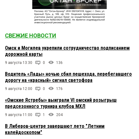
СВЕЖИЕ НОВОСТИ
Омск и Могилев укрепили сотрудничество подписанием
дорожной карты
9 августа 13:30
0
136
Водитель «Лады» ночью сбил пешехода, перебегавшего
дорогу на «красный» сигнал светофора
9 августа 12:00
0
176
«Омские Ястребы» выиграли VI омский розыгрыш
предсезонного турнира клубов МХЛ
9 августа 11:00
1
204
В Либеров-центре завершают лето "Летним
калейдоскопом"