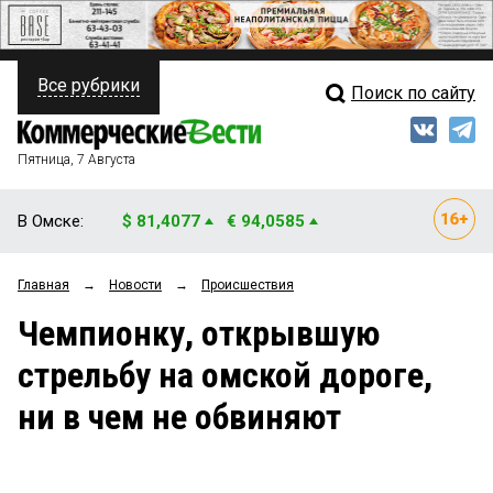
Все рубрики
Поиск по сайту
ПОЛИТИКА
Свежий выпуск
Медиа
ФИНАНСЫ
Пятница, 7 Августа
Кто есть кто
НЕДВИЖИМОСТЬ
В Омске:
$ 81,4077
€ 94,0585
Интервью
БИЗНЕС
Главная
→
Новости
→
Происшествия
Мнения
ОБЩЕСТВО
Чемпионку, открывшую
Рейтинги
ЗАКОН
стрельбу на омской дороге,
Блоги
НОВОСТИ КОМПАНИЙ
ни в чем не обвиняют
Архив
ПРОИСШЕСТВИЯ