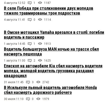
4 августа 12:52
1
1187
В селе Победа при столкновении двух мопедов
тяжело травмированы трое подростков
4 августа 11:41
0
1114
В Омске мотоцикл Yamaha врезался в столб: погибли
водитель и пассажир
1 августа 14:45
1
1913
Водитель большегруза MAN ночью на трассе сбил
насмерть пешехода
1 августа 11:00
2
1625
Епископ на автомобиле Kia сбил насмерть водителя
мопеда, молодой водитель грузовика раздавил
квадроцикл
31 июля 11:45
3
2742
В Исилькуле пьяный водитель автомобиля Honda
сбил насмерть дорожного рабочего
30 июля 11:10
0
1979