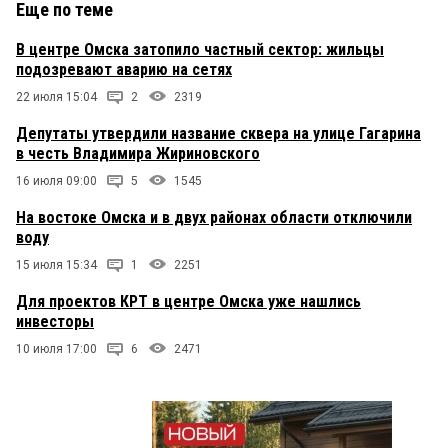
Еще по теме
В центре Омска затопило частный сектор: жильцы
подозревают аварию на сетях
22 июля 15:04
2
2319
Депутаты утвердили название сквера на улице Гагарина
в честь Владимира Жириновского
16 июля 09:00
5
1545
На востоке Омска и в двух районах области отключили
воду
15 июля 15:34
1
2251
Для проектов КРТ в центре Омска уже нашлись
инвесторы
10 июля 17:00
6
2471