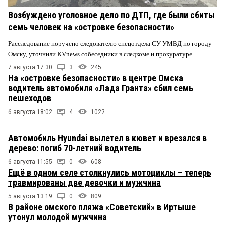
Возбуждено уголовное дело по ДТП, где были сбиты
семь человек на «островке безопасности»
Расследование поручено следователю спецотдела СУ УМВД по городу
Омску, уточнили KVnews собеседники в следкоме и прокуратуре.
7 августа 17:30
3
245
На «островке безопасности» в центре Омска
водитель автомобиля «Лада Гранта» сбил семь
пешеходов
6 августа 18:02
4
1022
Автомобиль Hyundai вылетел в кювет и врезался в
дерево: погиб 70-летний водитель
6 августа 11:55
0
608
Ещё в одном селе столкнулись мотоциклы – теперь
травмированы две девочки и мужчина
5 августа 13:19
0
809
В районе омского пляжа «Советский» в Иртыше
утонул молодой мужчина