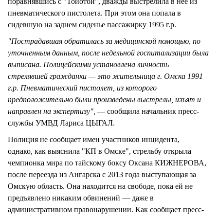
поравнявшись с "Тойотой", дважды выстрелила в нее из
пневматического пистолета. При этом она попала в
сидевшую на заднем сиденье пассажирку 1995 г.р.
"Пострадавшая обратилась за медицинской помощью, по
уточненным данным, после недельной госпитализации была
выписана. Полицейскими установлена личность
стрелявшей гражданки — это жительница г. Омска 1991
г.р. Пневматический пистолет, из которого
предположительно были произведены выстрелы, изъят и
направлен на экспертизу",
— сообщила начальник пресс-
службы УМВД Лариса ЦЫГАЛ.
Полиция не сообщает имен участников инцидента,
однако, как выяснила "КП в Омске", стрельбу открыла
чемпионка мира по тайскому боксу Оксана КИЖНЕРОВА,
после переезда из Ангарска с 2013 года выступающая за
Омскую область. Она находится на свободе, пока ей не
предъявлено никаким обвинений — даже в
административном правонарушении. Как сообщает пресс-