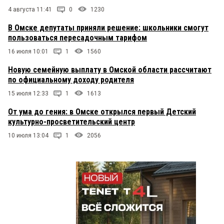
4 августа 11:41
0
1230
В Омске депутаты приняли решение: школьники смогут
пользоваться пересадочным тарифом
16 июля 10:01
1
1560
Новую семейную выплату в Омской области рассчитают
по официальному доходу родителя
15 июля 12:33
1
1613
От ума до гения: в Омске открылся первый Детский
культурно-просветительский центр
10 июля 13:04
1
2056