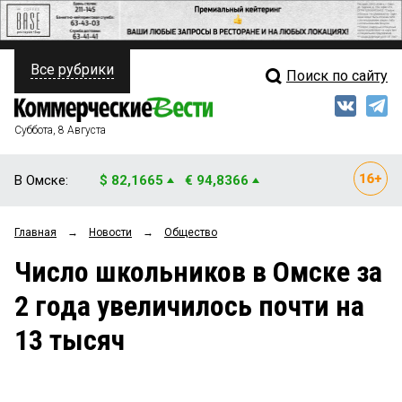
Все рубрики
Поиск по сайту
ПОЛИТИКА
Свежий выпуск
Медиа
ФИНАНСЫ
Суббота, 8 Августа
Кто есть кто
НЕДВИЖИМОСТЬ
В Омске:
$ 82,1665
€ 94,8366
Интервью
БИЗНЕС
Главная
→
Новости
→
Общество
Мнения
ОБЩЕСТВО
Число школьников в Омске за
Рейтинги
ЗАКОН
2 года увеличилось почти на
Блоги
НОВОСТИ КОМПАНИЙ
13 тысяч
Архив
ПРОИСШЕСТВИЯ