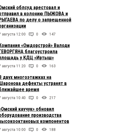
Омский облсуд арестовал и
отправил в колонию ПЫЖОВА и
РЫГАЕВА по делу о запрещенной
организации
7 августа 12:00
0
147
Компания «Омдорстрой» Валоди
ГЕВОРГЯНА благоустроила
площадь у КДЦ «Иртыш»
7 августа 11:20
0
163
В двух многоэтажках на
Шаронова дефекты устранят в
ближайшее время
7 августа 10:40
0
217
«Омский каучук» обновил
оборудование производства
высокооктановых компонентов
7 августа 10:00
0
188