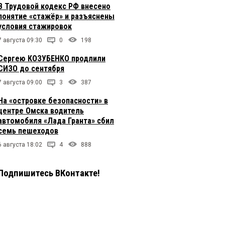
В Трудовой кодекс РФ внесено
понятие «стажёр» и разъяснены
условия стажировок
7 августа 09:30
0
198
Сергею КОЗУБЕНКО продлили
СИЗО до сентября
7 августа 09:00
3
387
На «островке безопасности» в
центре Омска водитель
автомобиля «Лада Гранта» сбил
семь пешеходов
6 августа 18:02
4
888
Подпишитесь ВКонтакте!