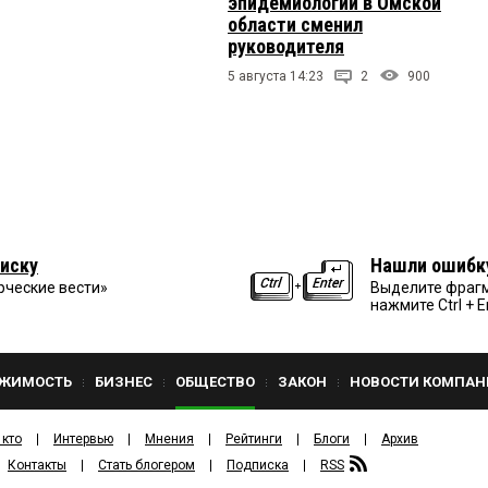
эпидемиологии в Омской
области сменил
руководителя
5 августа 14:23
2
900
иску
Нашли ошибк
рческие вести»
Выделите фрагм
нажмите Ctrl + E
ЖИМОСТЬ
БИЗНЕС
ОБЩЕСТВО
ЗАКОН
НОВОСТИ КОМПАН
 кто
Интервью
Мнения
Рейтинги
Блоги
Архив
Контакты
Стать блогером
Подписка
RSS