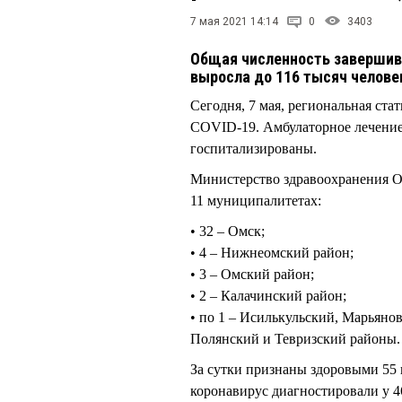
7 мая 2021 14:14
0
3403
Общая численность завершив
выросла до 116 тысяч челове
Сегодня, 7 мая, региональная ста
COVID-19. Амбулаторное лечение
госпитализированы.
Министерство здравоохранения О
11 муниципалитетах:
• 32 – Омск;
• 4 – Нижнеомский район;
• 3 – Омский район;
• 2 – Калачинский район;
• по 1 – Исилькульский, Марьяно
Полянский и Тевризский районы
За сутки признаны здоровыми 55 
коронавирус диагностировали у 4