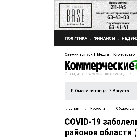
ПОЛИТИКА
ФИНАНСЫ
НЕДВИ
Свежий выпуск
Медиа
Кто есть кто
О том, что происходит на самом деле
В Омске пятница, 7 Августа
Главная
→
Новости
→
Общество
COVID-19 заболел
районов области (