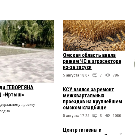
Омская область ввела
режим ЧС в агросекторе
из-за засухи
5 августа 18:07
7
786
оди ГЕВОРГЯНА
КСУ взялся за ремонт
Ц «Иртыш»
межквартальных
проездов на крупнейшем
едеральному проекту
омском кладбище
среды».
5 августа 17:25
3
1080
Центр гигиены и