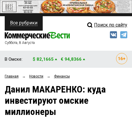
Все рубрики
Поиск по сайту
ПОЛИТИКА
Свежий выпуск
Медиа
ФИНАНСЫ
Суббота, 8 Августа
Кто есть кто
НЕДВИЖИМОСТЬ
В Омске:
$ 82,1665
€ 94,8366
Интервью
БИЗНЕС
Главная
→
Новости
→
Финансы
Мнения
ОБЩЕСТВО
Данил МАКАРЕНКО: куда
Рейтинги
ЗАКОН
инвестируют омские
Блоги
НОВОСТИ КОМПАНИЙ
миллионеры
Архив
ПРОИСШЕСТВИЯ