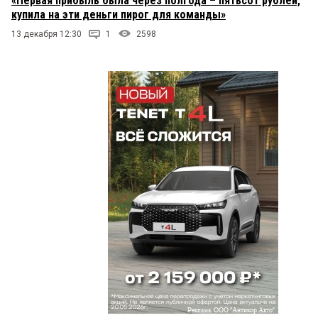
«Первая прибыль была через полгода – пятьсот рублей,
купила на эти деньги пирог для команды»
13 декабря 12:30
1
2598