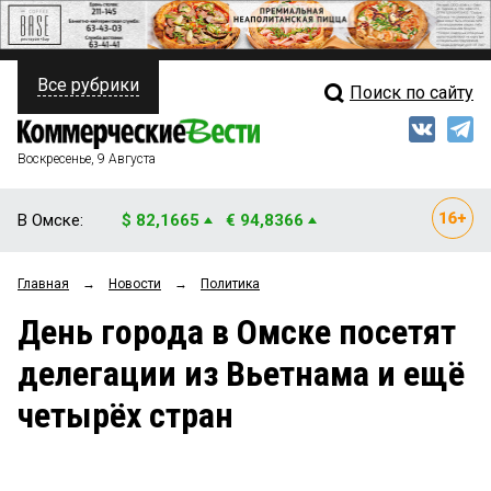
Все рубрики
Поиск по сайту
ПОЛИТИКА
Свежий выпуск
Медиа
ФИНАНСЫ
Воскресенье, 9 Августа
Кто есть кто
НЕДВИЖИМОСТЬ
В Омске:
$ 82,1665
€ 94,8366
Интервью
БИЗНЕС
Главная
→
Новости
→
Политика
Мнения
ОБЩЕСТВО
День города в Омске посетят
Рейтинги
ЗАКОН
делегации из Вьетнама и ещё
Блоги
НОВОСТИ КОМПАНИЙ
четырёх стран
Архив
ПРОИСШЕСТВИЯ