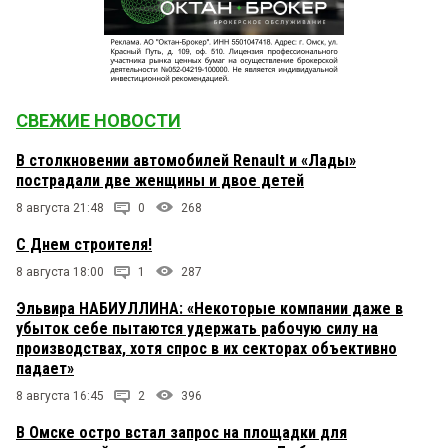
СВЕЖИЕ НОВОСТИ
В столкновении автомобилей Renault и «Лады»
пострадали две женщины и двое детей
8 августа 21:48
0
268
С Днем строителя!
8 августа 18:00
1
287
Эльвира НАБИУЛЛИНА: «Некоторые компании даже в
убыток себе пытаются удержать рабочую силу на
производствах, хотя спрос в их секторах объективно
падает»
8 августа 16:45
2
396
В Омске остро встал запрос на площадки для