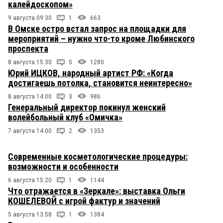
калейдоскопом»
9 августа 09:30
1
663
В Омске остро встал запрос на площадки для
мероприятий – нужно что-то кроме Любинского
проспекта
8 августа 15:30
5
1280
Юрий ИЦКОВ, народный артист РФ: «Когда
достигаешь потолка, становится неинтересно»
8 августа 14:00
3
986
Генеральный директор покинул женский
волейбольный клуб «Омичка»
7 августа 14:00
2
1353
Современные косметологические процедуры:
возможности и особенности
6 августа 15:20
1
1144
Что отражается в «Зеркале»: выставка Ольги
КОШЕЛЕВОЙ с игрой фактур и значений
5 августа 13:58
1
1384