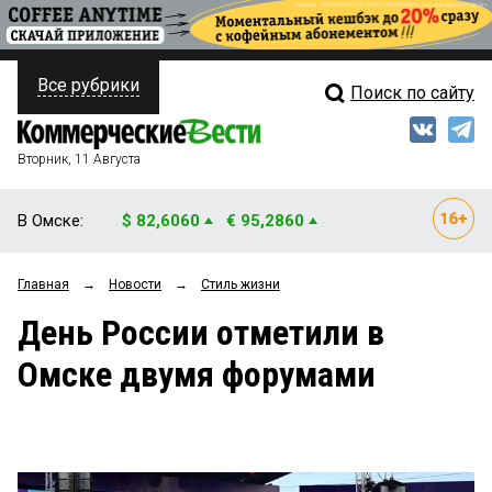
Все рубрики
Поиск по сайту
ПОЛИТИКА
Свежий выпуск
Медиа
ФИНАНСЫ
Вторник, 11 Августа
Кто есть кто
НЕДВИЖИМОСТЬ
В Омске:
$ 82,6060
€ 95,2860
Интервью
БИЗНЕС
Главная
→
Новости
→
Стиль жизни
Мнения
ОБЩЕСТВО
День России отметили в
Рейтинги
ЗАКОН
Омске двумя форумами
Блоги
НОВОСТИ КОМПАНИЙ
Архив
ПРОИСШЕСТВИЯ
СТИЛЬ ЖИЗНИ