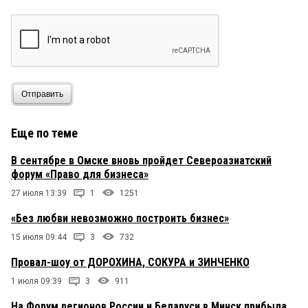
Отправить
Еще по теме
В сентябре в Омске вновь пройдет Североазиатский
форум «Право для бизнеса»
27 июля 13:39
1
1251
«Без любви невозможно построить бизнес»
15 июля 09:44
3
732
Провал-шоу от ДОРОХИНА, СОКУРА и ЗИНЧЕНКО
1 июля 09:39
3
911
На Форум регионов России и Беларуси в Минск прибыла