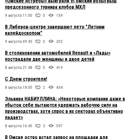
«Омские Ястребы» выиграли VI омский розыгрыш
предсезонного турнира клубов МХЛ
9 августа 11:00
0
159
В Либеров-центре завершают лето "Летним
калейдоскопом"
9 августа 09:30
0
202
В столкновении автомобилей Renault и «Лады»
пострадали две женщины и двое детей
8 августа 21:48
0
419
С Днем строителя!
8 августа 18:00
2
434
Эльвира НАБИУЛЛИНА: «Некоторые компании даже в
убыток себе пытаются удержать рабочую силу на
производствах, хотя спрос в их секторах объективно
падает»
8 августа 16:45
3
597
В Омске остро встал запрос на площадки для