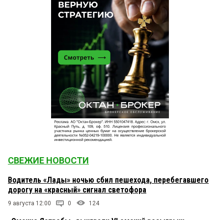
СВЕЖИЕ НОВОСТИ
Водитель «Лады» ночью сбил пешехода, перебегавшего
дорогу на «красный» сигнал светофора
9 августа 12:00
0
124