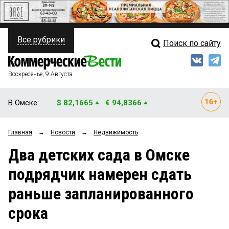
Все рубрики
Поиск по сайту
ПОЛИТИКА
Свежий выпуск
Медиа
ФИНАНСЫ
Воскресенье, 9 Августа
Кто есть кто
НЕДВИЖИМОСТЬ
В Омске:
$ 82,1665
€ 94,8366
Интервью
БИЗНЕС
Главная
→
Новости
→
Недвижимость
Мнения
ОБЩЕСТВО
Два детских сада в Омске
Рейтинги
ЗАКОН
подрядчик намерен сдать
Блоги
НОВОСТИ КОМПАНИЙ
раньше запланированного
Архив
ПРОИСШЕСТВИЯ
срока