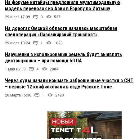
На форуме китайцы предложили мультимодальную
модель перевозок из Азии в Европу по Иртышу
29 июля 17:09
0
537
На дорогах Омской области началась масштабная
спецоперация «Пассажирский транспорт»
29 июля 13:24
1
1020
Нарушения в использовании земель будут выявлять
дистанционно – при помощи БПЛА
1 мая 09:30
4
2084
Через суды начали изымать заброшенные участки в СНТ
– первые 12 конфисковали в саду Русское Поле
28 марта 15:30
1
2490