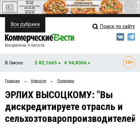
Все рубрики
Поиск по сайту
ПОЛИТИКА
Свежий выпуск
Медиа
ФИНАНСЫ
Воскресенье, 9 Августа
Кто есть кто
НЕДВИЖИМОСТЬ
В Омске:
$ 82,1665
€ 94,8366
Интервью
БИЗНЕС
Главная
→
Новости
→
Политика
Мнения
ОБЩЕСТВО
ЭРЛИХ ВЫСОЦКОМУ: "Вы
Рейтинги
ЗАКОН
дискредитируете отрасль и
Блоги
НОВОСТИ КОМПАНИЙ
сельхозтоваропроизводителей"
Архив
ПРОИСШЕСТВИЯ