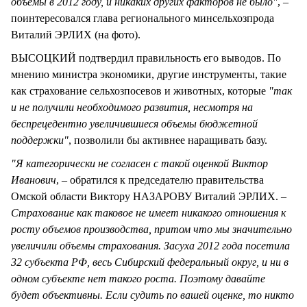
объемы в 2012 году, и никаких других факторов не было"
, –
поинтересовался глава регионального минсельхозпрода
Виталий ЭРЛИХ (на фото).
ВЫСОЦКИЙ подтвердил правильность его выводов. По
мнению министра экономики, другие инструменты, такие
как страхование сельхозпосевов и животных, которые
"так
и не получили необходимого развития, несмотря на
беспрецедентно увеличившиеся объемы бюджетной
поддержки"
, позволили бы активнее наращивать базу.
"Я категорически не согласен с такой оценкой Виктор
Иванович
, – обратился к председателю правительства
Омской области Виктору НАЗАРОВУ Виталий ЭРЛИХ. –
Страхование как таковое не имеет никакого отношения к
росту объемов производства, притом что мы значительно
увеличили объемы страхования. Засуха 2012 года посетила
32 субъекта РФ, весь Сибирский федеральный округ, и ни в
одном субъекте нет такого роста. Поэтому давайте
будет объективны. Если судить по вашей оценке, то никто