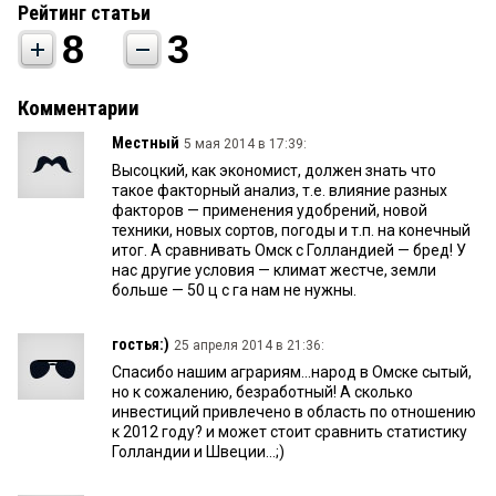
Рейтинг статьи
8
3
Комментарии
Местный
5 мая 2014 в 17:39:
Высоцкий, как экономист, должен знать что
такое факторный анализ, т.е. влияние разных
факторов — применения удобрений, новой
техники, новых сортов, погоды и т.п. на конечный
итог. А сравнивать Омск с Голландией — бред! У
нас другие условия — климат жестче, земли
больше — 50 ц с га нам не нужны.
гостья:)
25 апреля 2014 в 21:36:
Спасибо нашим аграриям...народ в Омске сытый,
но к сожалению, безработный! А сколько
инвестиций привлечено в область по отношению
к 2012 году? и может стоит сравнить статистику
Голландии и Швеции...;)