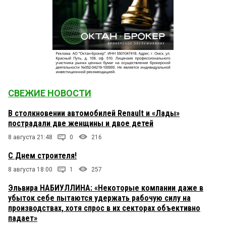
СВЕЖИЕ НОВОСТИ
В столкновении автомобилей Renault и «Лады»
пострадали две женщины и двое детей
8 августа 21:48
0
216
С Днем строителя!
8 августа 18:00
1
257
Эльвира НАБИУЛЛИНА: «Некоторые компании даже в
убыток себе пытаются удержать рабочую силу на
производствах, хотя спрос в их секторах объективно
падает»