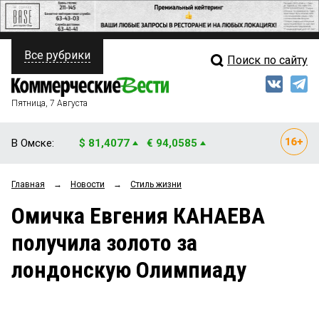
Все рубрики
Поиск по сайту
ПОЛИТИКА
Свежий выпуск
Медиа
ФИНАНСЫ
Пятница, 7 Августа
Кто есть кто
НЕДВИЖИМОСТЬ
В Омске:
$ 81,4077
€ 94,0585
Интервью
БИЗНЕС
Главная
→
Новости
→
Стиль жизни
Мнения
ОБЩЕСТВО
Омичка Евгения КАНАЕВА
Рейтинги
ЗАКОН
получила золото за
Блоги
НОВОСТИ КОМПАНИЙ
лондонскую Олимпиаду
Архив
ПРОИСШЕСТВИЯ
СТИЛЬ ЖИЗНИ