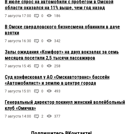
В июле спрос на автомобили с пробегом в Омской
области оказался на 11% выше, чем год назад
7 августа 17:00
0
186
В Омске свердловского бизнесмена обвинили в даче
взятки
7 августа 16:30
0
342
Залы ожидания «Комфорт» на двух вокзалах за семь
месяцев посетили 2,5 тысячи пассажиров
7 августа 15:45
0
258
Суд конфисковал у АО «Омскавтотранс» бассейн
«Автомобилист» и землю в центре города
7 августа 15:01
0
493
Генеральный директор покинул женский волейбольный
клуб «Омичка»
7 августа 14:00
2
377
Подпишитесь ВКонтакте!