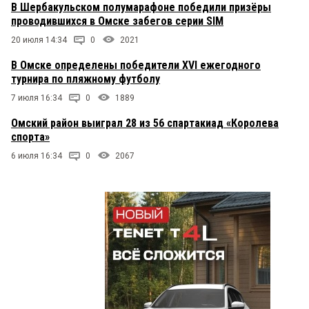
В Шербакульском полумарафоне победили призёры
проводившихся в Омске забегов серии SIM
20 июля 14:34
0
2021
В Омске определены победители XVI ежегодного
турнира по пляжному футболу
7 июля 16:34
0
1889
Омский район выиграл 28 из 56 спартакиад «Королева
спорта»
6 июля 16:34
0
2067