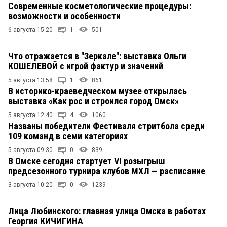
Современные косметологические процедуры:
возможности и особенности
6 августа 15:20
1
501
Что отражается в "Зеркале": выставка Ольги
КОШЕЛЕВОЙ с игрой фактур и значений
5 августа 13:58
1
861
В историко-краеведческом музее открылась
выставка «Как рос и строился город Омск»
5 августа 12:40
4
1060
Названы победители Фестиваля стритбола среди
109 команд в семи категориях
5 августа 09:30
0
839
В Омске сегодня стартует VI розыгрыш
предсезонного турнира клубов МХЛ — расписание
3 августа 10:20
0
1239
Лица Любинского: главная улица Омска в работах
Георгия КИЧИГИНА