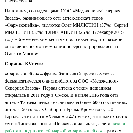
пресс-служба.
Напомним, совладельцами ООО «Медэкспорт-Северная
Звезда», развивающего сеть аптек-дискаунтеров
«Фармакопейка», являются Олег МИЛЮТИН (37%), Сергей
МИЛЮТИН (37%) и Лев САВКИН (26%). В декабре 2015
года «Коммерческим вестям» стало известно, что базовое
оптовое звено этой компании перерегистрировалось из
Омска в Москву.
Справка KVnews:
«Фармакопейка» – франчайзинговый проект омского
фармацевтического дистрибьютора ООО «Медэкспорт-
Северная Звезда». Первая аптека с таким названием
открылась в 2011 году в Омске. В начале 2016 года сеть
аптек «Фармакопейка» насчитывала более 600 собственных
аптек в 50 городах Сибири и Урала. Кроме того, 120
барнаульских аптек «Хелми» и 47 омских, которые входят в
сети «Линия жизни» и «Первая социальная», с лета
начали
работать под торговой маркой «Фармакопейка»
в рамках