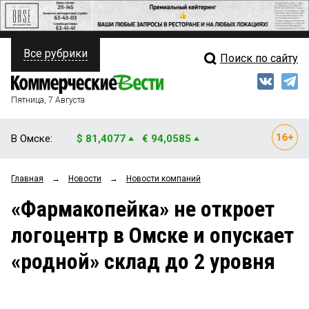
Все рубрики
Поиск по сайту
ПОЛИТИКА
Свежий выпуск
Медиа
ФИНАНСЫ
Пятница, 7 Августа
Кто есть кто
НЕДВИЖИМОСТЬ
В Омске:
$ 81,4077
€ 94,0585
Интервью
БИЗНЕС
Главная
→
Новости
→
Новости компаний
Мнения
ОБЩЕСТВО
«Фармакопейка» не откроет
Рейтинги
ЗАКОН
логоцентр в Омске и опускает
Блоги
НОВОСТИ КОМПАНИЙ
«родной» склад до 2 уровня
Архив
ПРОИСШЕСТВИЯ