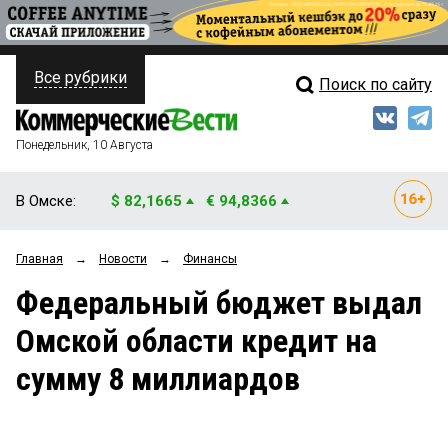
Все рубрики
Поиск по сайту
ПОЛИТИКА
Свежий выпуск
Медиа
ФИНАНСЫ
Понедельник, 10 Августа
Кто есть кто
НЕДВИЖИМОСТЬ
В Омске:
$ 82,1665
€ 94,8366
Интервью
БИЗНЕС
Главная
→
Новости
→
Финансы
Мнения
ОБЩЕСТВО
Федеральный бюджет выдал
Рейтинги
ЗАКОН
Омской области кредит на
Блоги
НОВОСТИ КОМПАНИЙ
сумму 8 миллиардов
Архив
ПРОИСШЕСТВИЯ