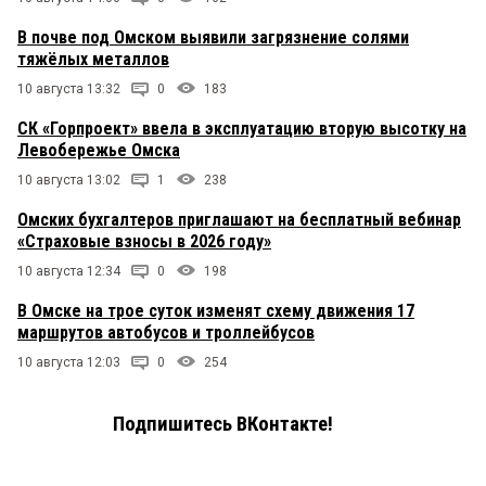
В почве под Омском выявили загрязнение солями
тяжёлых металлов
10 августа 13:32
0
183
СК «Горпроект» ввела в эксплуатацию вторую высотку на
Левобережье Омска
10 августа 13:02
1
238
Омских бухгалтеров приглашают на бесплатный вебинар
«Страховые взносы в 2026 году»
10 августа 12:34
0
198
В Омске на трое суток изменят схему движения 17
маршрутов автобусов и троллейбусов
10 августа 12:03
0
254
Подпишитесь ВКонтакте!