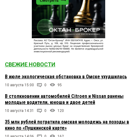
СВЕЖИЕ НОВОСТИ
В июле экологическая обстановка в Омске ухудшилась
10 августа 15:00
0
95
В столкновении автомобилей Citroen и Nissan ранены
молодые водители, юноша и двое детей
10 августа 14:31
0
120
35 млн рублей потратила омская молодежь на походы в
кино по «Пушкинской карте»
10 августа 14:06
0
162