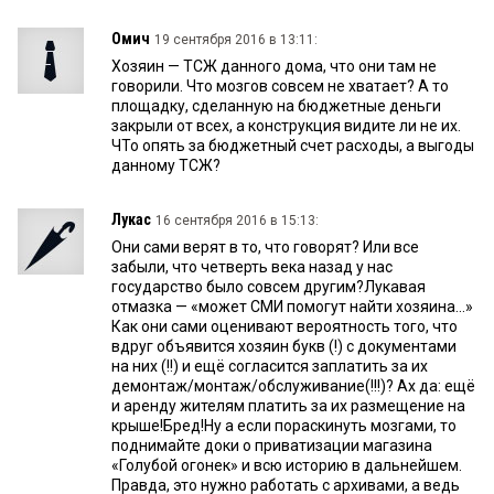
Омич
19 сентября 2016 в 13:11:
Хозяин — ТСЖ данного дома, что они там не
говорили. Что мозгов совсем не хватает? А то
площадку, сделанную на бюджетные деньги
закрыли от всех, а конструкция видите ли не их.
ЧТо опять за бюджетный счет расходы, а выгоды
данному ТСЖ?
Лукас
16 сентября 2016 в 15:13:
Они сами верят в то, что говорят? Или все
забыли, что четверть века назад у нас
государство было совсем другим?Лукавая
отмазка — «может СМИ помогут найти хозяина...»
Как они сами оценивают вероятность того, что
вдруг объявится хозяин букв (!) с документами
на них (!!) и ещё согласится заплатить за их
демонтаж/монтаж/обслуживание(!!!)? Ах да: ещё
и аренду жителям платить за их размещение на
крыше!Бред!Ну а если пораскинуть мозгами, то
поднимайте доки о приватизации магазина
«Голубой огонек» и всю историю в дальнейшем.
Правда, это нужно работать с архивами, а ведь