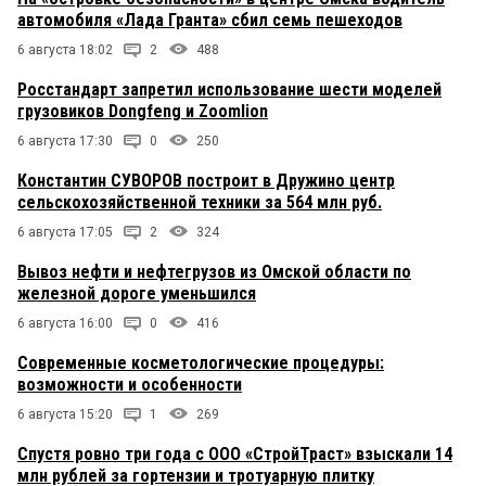
автомобиля «Лада Гранта» сбил семь пешеходов
6 августа 18:02
2
488
Росстандарт запретил использование шести моделей
грузовиков Dongfeng и Zoomlion
6 августа 17:30
0
250
Константин СУВОРОВ построит в Дружино центр
сельскохозяйственной техники за 564 млн руб.
6 августа 17:05
2
324
Вывоз нефти и нефтегрузов из Омской области по
железной дороге уменьшился
6 августа 16:00
0
416
Современные косметологические процедуры:
возможности и особенности
6 августа 15:20
1
269
Спустя ровно три года с ООО «СтройТраст» взыскали 14
млн рублей за гортензии и тротуарную плитку