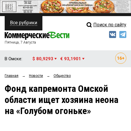
Все рубрики
Поиск по сайту
ПОЛИТИКА
Свежий выпуск
Медиа
ФИНАНСЫ
Пятница, 7 Августа
Кто есть кто
НЕДВИЖИМОСТЬ
В Омске:
$ 80,9293
€ 93,1901
Интервью
БИЗНЕС
Главная
→
Новости
→
Общество
Мнения
ОБЩЕСТВО
Фонд капремонта Омской
Рейтинги
ЗАКОН
области ищет хозяина неона
Блоги
НОВОСТИ КОМПАНИЙ
на «Голубом огоньке»
Архив
ПРОИСШЕСТВИЯ