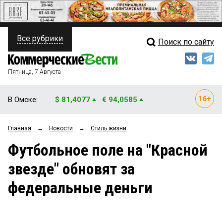
Все рубрики
Поиск по сайту
ПОЛИТИКА
Свежий выпуск
Медиа
ФИНАНСЫ
Пятница, 7 Августа
Кто есть кто
НЕДВИЖИМОСТЬ
В Омске:
$ 81,4077
€ 94,0585
Интервью
БИЗНЕС
Главная
→
Новости
→
Стиль жизни
Мнения
ОБЩЕСТВО
Футбольное поле на "Красной
Рейтинги
ЗАКОН
звезде" обновят за
Блоги
НОВОСТИ КОМПАНИЙ
федеральные деньги
Архив
ПРОИСШЕСТВИЯ
СТИЛЬ ЖИЗНИ