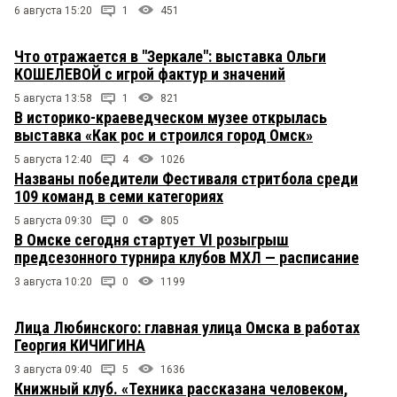
6 августа 15:20
1
451
Что отражается в "Зеркале": выставка Ольги
КОШЕЛЕВОЙ с игрой фактур и значений
5 августа 13:58
1
821
В историко-краеведческом музее открылась
выставка «Как рос и строился город Омск»
5 августа 12:40
4
1026
Названы победители Фестиваля стритбола среди
109 команд в семи категориях
5 августа 09:30
0
805
В Омске сегодня стартует VI розыгрыш
предсезонного турнира клубов МХЛ — расписание
3 августа 10:20
0
1199
Лица Любинского: главная улица Омска в работах
Георгия КИЧИГИНА
3 августа 09:40
5
1636
Книжный клуб. «Техника рассказана человеком,