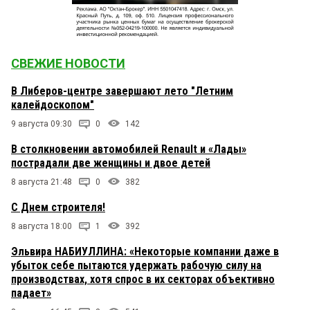
СВЕЖИЕ НОВОСТИ
В Либеров-центре завершают лето "Летним
калейдоскопом"
9 августа 09:30
0
142
В столкновении автомобилей Renault и «Лады»
пострадали две женщины и двое детей
8 августа 21:48
0
382
С Днем строителя!
8 августа 18:00
1
392
Эльвира НАБИУЛЛИНА: «Некоторые компании даже в
убыток себе пытаются удержать рабочую силу на
производствах, хотя спрос в их секторах объективно
падает»