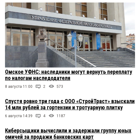
Омское УФНС: наследники могут вернуть переплату
по налогам наследодателя
8 августа 11:00
2
573
Спустя ровно три года с ООО «СтройТраст» взыскали
14 млн рублей за гортензии и тротуарную плитку
6 августа 14:39
4
1187
Киберсыщики вычислили и задержали группу юных
омичей за продажи банковских карт