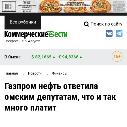
Все рубрики
Поиск по сайту
ПОЛИТИКА
Свежий выпуск
Медиа
ФИНАНСЫ
Воскресенье, 9 Августа
Кто есть кто
НЕДВИЖИМОСТЬ
В Омске:
$ 82,1665
€ 94,8366
Интервью
БИЗНЕС
Главная
→
Новости
→
Финансы
Мнения
ОБЩЕСТВО
Газпром нефть ответила
Рейтинги
ЗАКОН
омским депутатам, что и так
Блоги
НОВОСТИ КОМПАНИЙ
много платит
Архив
ПРОИСШЕСТВИЯ