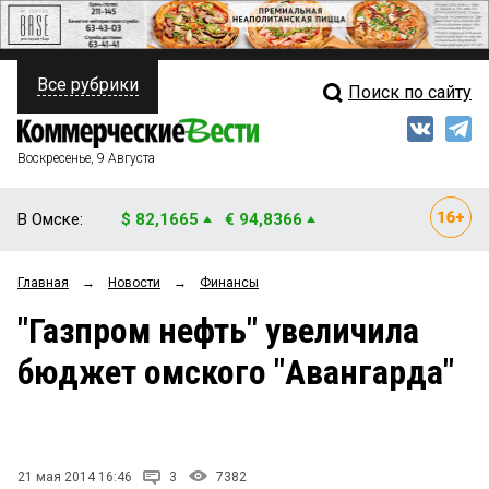
Все рубрики
Поиск по сайту
ПОЛИТИКА
Свежий выпуск
Медиа
ФИНАНСЫ
Воскресенье, 9 Августа
Кто есть кто
НЕДВИЖИМОСТЬ
В Омске:
$ 82,1665
€ 94,8366
Интервью
БИЗНЕС
Главная
→
Новости
→
Финансы
Мнения
ОБЩЕСТВО
"Газпром нефть" увеличила
Рейтинги
ЗАКОН
бюджет омского "Авангарда"
Блоги
НОВОСТИ КОМПАНИЙ
Архив
ПРОИСШЕСТВИЯ
21 мая 2014 16:46
3
7382