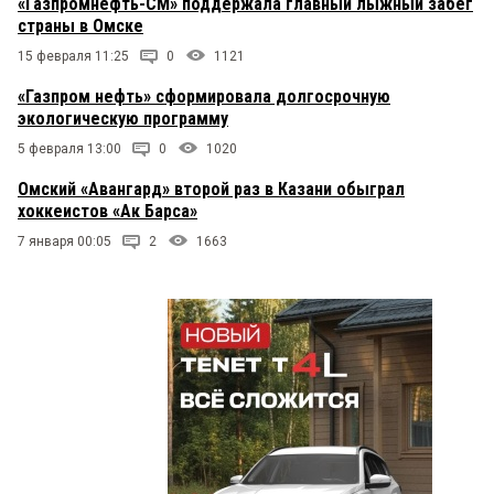
«Газпромнефть-СМ» поддержала главный лыжный забег
страны в Омске
15 февраля 11:25
0
1121
«Газпром нефть» сформировала долгосрочную
экологическую программу
5 февраля 13:00
0
1020
Омский «Авангард» второй раз в Казани обыграл
хоккеистов «Ак Барса»
7 января 00:05
2
1663