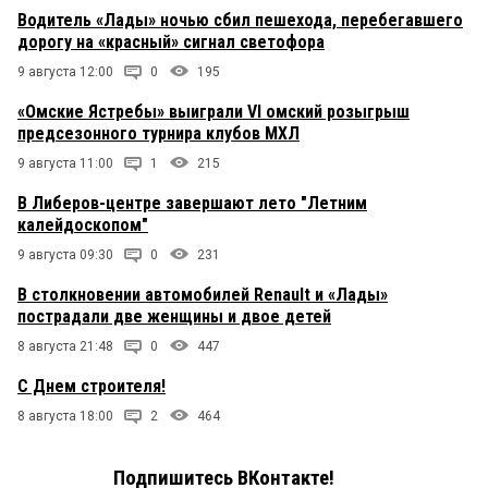
Водитель «Лады» ночью сбил пешехода, перебегавшего
дорогу на «красный» сигнал светофора
9 августа 12:00
0
195
«Омские Ястребы» выиграли VI омский розыгрыш
предсезонного турнира клубов МХЛ
9 августа 11:00
1
215
В Либеров-центре завершают лето "Летним
калейдоскопом"
9 августа 09:30
0
231
В столкновении автомобилей Renault и «Лады»
пострадали две женщины и двое детей
8 августа 21:48
0
447
С Днем строителя!
8 августа 18:00
2
464
Подпишитесь ВКонтакте!