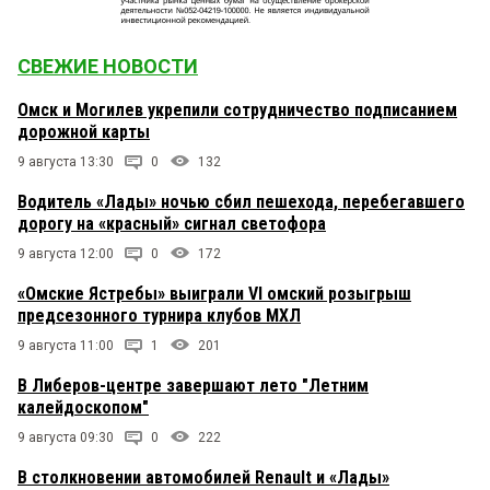
СВЕЖИЕ НОВОСТИ
Омск и Могилев укрепили сотрудничество подписанием
дорожной карты
9 августа 13:30
0
132
Водитель «Лады» ночью сбил пешехода, перебегавшего
дорогу на «красный» сигнал светофора
9 августа 12:00
0
172
«Омские Ястребы» выиграли VI омский розыгрыш
предсезонного турнира клубов МХЛ
9 августа 11:00
1
201
В Либеров-центре завершают лето "Летним
калейдоскопом"
9 августа 09:30
0
222
В столкновении автомобилей Renault и «Лады»