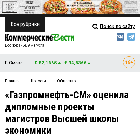
Все рубрики
Поиск по сайту
ПОЛИТИКА
Свежий выпуск
Медиа
ФИНАНСЫ
Воскресенье, 9 Августа
Кто есть кто
НЕДВИЖИМОСТЬ
В Омске:
$ 82,1665
€ 94,8366
Интервью
БИЗНЕС
Главная
→
Новости
→
Общество
Мнения
ОБЩЕСТВО
«Газпромнефть-СМ» оценила
Рейтинги
ЗАКОН
дипломные проекты
Блоги
НОВОСТИ КОМПАНИЙ
магистров Высшей школы
Архив
ПРОИСШЕСТВИЯ
экономики