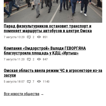
Парад физкультурников остановит транспорт и
поменяет маршруты автобусов в центре Омска
7 августа 13:20
2
851
Компания «Омдорстрой» Валоди ГЕВОРГЯНА
благоустроила площадь у КДЦ «Иртыш»
7 августа 11:20
2
847
Омская область ввела режим ЧС в агросекторе из-за
засухи
5 августа 18:07
7
1140
Все новости общества
→