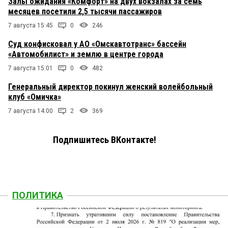
Залы ожидания «Комфорт» на двух вокзалах за семь
месяцев посетили 2,5 тысячи пассажиров
7 августа 15:45
0
246
Суд конфисковал у АО «Омскавтотранс» бассейн
«Автомобилист» и землю в центре города
7 августа 15:01
0
482
Генеральный директор покинул женский волейбольный
клуб «Омичка»
7 августа 14:00
2
369
Подпишитесь ВКонтакте!
ПОЛИТИКА