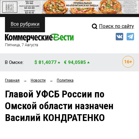
Все рубрики
Поиск по сайту
ПОЛИТИКА
Свежий выпуск
Медиа
ФИНАНСЫ
Пятница, 7 Августа
Кто есть кто
НЕДВИЖИМОСТЬ
В Омске:
$ 81,4077
€ 94,0585
Интервью
БИЗНЕС
Главная
→
Новости
→
Политика
Мнения
ОБЩЕСТВО
Главой УФСБ России по
Рейтинги
ЗАКОН
Омской области назначен
Блоги
НОВОСТИ КОМПАНИЙ
Василий КОНДРАТЕНКО
Архив
ПРОИСШЕСТВИЯ