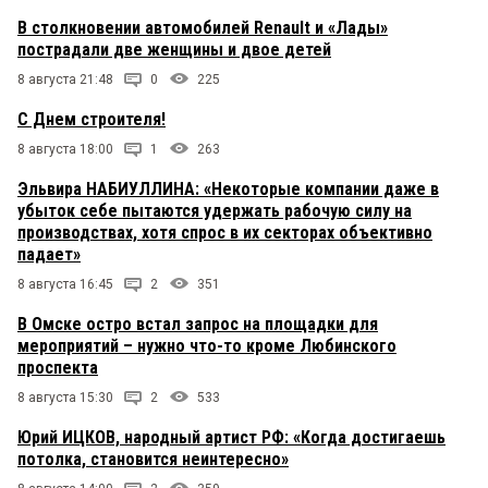
В столкновении автомобилей Renault и «Лады»
пострадали две женщины и двое детей
8 августа 21:48
0
225
С Днем строителя!
8 августа 18:00
1
263
Эльвира НАБИУЛЛИНА: «Некоторые компании даже в
убыток себе пытаются удержать рабочую силу на
производствах, хотя спрос в их секторах объективно
падает»
8 августа 16:45
2
351
В Омске остро встал запрос на площадки для
мероприятий – нужно что-то кроме Любинского
проспекта
8 августа 15:30
2
533
Юрий ИЦКОВ, народный артист РФ: «Когда достигаешь
потолка, становится неинтересно»