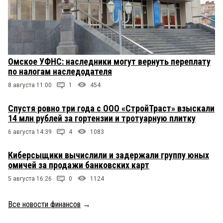
Омское УФНС: наследники могут вернуть переплату
по налогам наследодателя
8 августа 11:00
1
454
Спустя ровно три года с ООО «СтройТраст» взыскали
14 млн рублей за гортензии и тротуарную плитку
6 августа 14:39
4
1083
Киберсыщики вычислили и задержали группу юных
омичей за продажи банковских карт
5 августа 16:26
0
1124
Все новости финансов
→