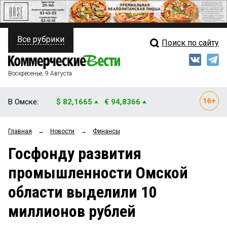
Все рубрики
Поиск по сайту
ПОЛИТИКА
Свежий выпуск
Медиа
ФИНАНСЫ
Воскресенье, 9 Августа
Кто есть кто
НЕДВИЖИМОСТЬ
В Омске:
$ 82,1665
€ 94,8366
Интервью
БИЗНЕС
Главная
→
Новости
→
Финансы
Мнения
ОБЩЕСТВО
Госфонду развития
Рейтинги
ЗАКОН
промышленности Омской
Блоги
НОВОСТИ КОМПАНИЙ
области выделили 10
Архив
ПРОИСШЕСТВИЯ
миллионов рублей