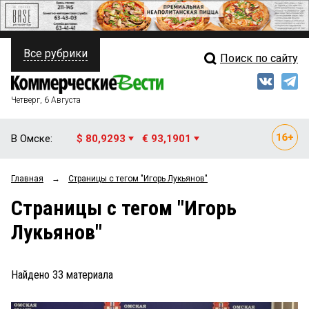
Все рубрики
Поиск по сайту
ПОЛИТИКА
Свежий выпуск
Медиа
ФИНАНСЫ
Четверг, 6 Августа
Кто есть кто
НЕДВИЖИМОСТЬ
В Омске:
$ 80,9293
€ 93,1901
Интервью
БИЗНЕС
Главная
→
Страницы c тегом "Игорь Лукьянов"
Мнения
ОБЩЕСТВО
Страницы c тегом "Игорь
Рейтинги
ЗАКОН
Лукьянов"
Блоги
НОВОСТИ КОМПАНИЙ
Архив
Найдено
33
материала
ПРОИСШЕСТВИЯ
СТИЛЬ ЖИЗНИ