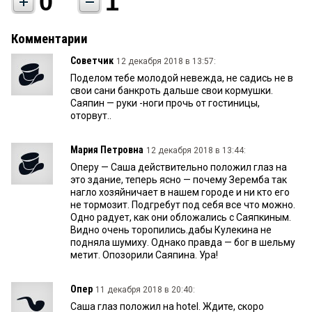
0
1
Комментарии
Советчик
12 декабря 2018 в 13:57:
Поделом тебе молодой невежда, не садись не в
свои сани банкроть дальше свои кормушки.
Саяпин — руки -ноги прочь от гостиницы,
оторвут..
Мария Петровна
12 декабря 2018 в 13:44:
Оперу — Саша действительно положил глаз на
это здание, теперь ясно — почему Зеремба так
нагло хозяйничает в нашем городе и ни кто его
не тормозит. Подгребут под себя все что можно.
Одно радует, как они обложались с Саяпкиным.
Видно очень торопились.дабы Кулекина не
подняла шумиху. Однако правда — бог в шельму
метит. Опозорили Саяпина. Ура!
Опер
11 декабря 2018 в 20:40:
Саша глаз положил на hotel. Ждите, скоро