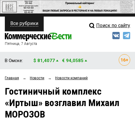
Все рубрики
Поиск по сайту
ПОЛИТИКА
Свежий выпуск
Медиа
ФИНАНСЫ
Пятница, 7 Августа
Кто есть кто
НЕДВИЖИМОСТЬ
В Омске:
$ 81,4077
€ 94,0585
Интервью
БИЗНЕС
Главная
→
Новости
→
Новости компаний
Мнения
ОБЩЕСТВО
Гостиничный комплекс
Рейтинги
ЗАКОН
«Иртыш» возглавил Михаил
Блоги
НОВОСТИ КОМПАНИЙ
МОРОЗОВ
Архив
ПРОИСШЕСТВИЯ