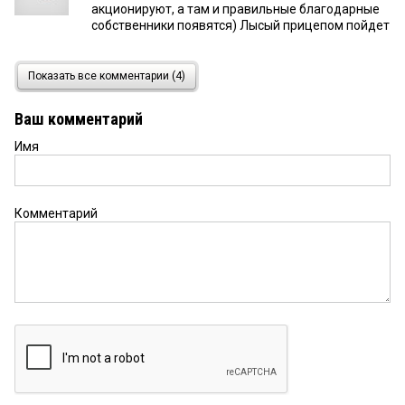
акционируют, а там и правильные благодарные
собственники появятся) Лысый прицепом пойдет
Мама выпускника
11 декабря 2018 в 17:16:
Показать все комментарии (4)
Как же это расточительно! Приглашать из
Екатеринбурга директора гостиницы! Ведь у нас
Ваш комментарий
в Омске есть прекрасный ВУЗ где готовят
специалистов гостиничного дела. Может и
Имя
молодёжь уезжает из города глядя на такие
кадровые решения властьпридержащих?
Комментарий