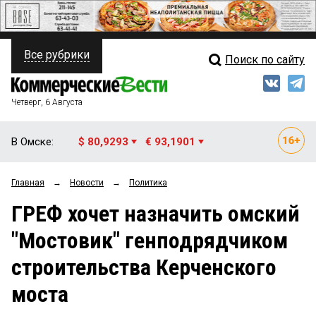
Все рубрики
Поиск по сайту
ПОЛИТИКА
Свежий выпуск
Медиа
ФИНАНСЫ
Четверг, 6 Августа
Кто есть кто
НЕДВИЖИМОСТЬ
В Омске:
$ 80,9293
€ 93,1901
Интервью
БИЗНЕС
Главная
→
Новости
→
Политика
Мнения
ОБЩЕСТВО
ГРЕФ хочет назначить омский
Рейтинги
ЗАКОН
"Мостовик" генподрядчиком
Блоги
НОВОСТИ КОМПАНИЙ
строительства Керченского
Архив
ПРОИСШЕСТВИЯ
моста