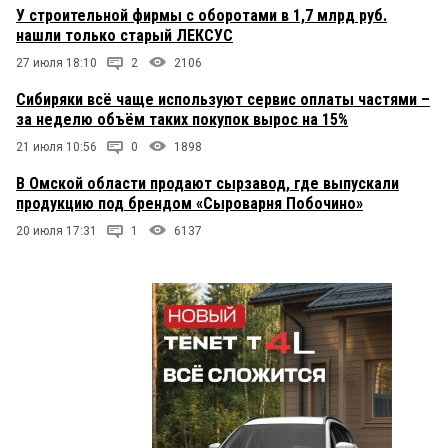
У строительной фирмы с оборотами в 1,7 млрд руб.
нашли только старый ЛЕКСУС
27 июля 18:10
2
2106
Сибиряки всё чаще используют сервис оплаты частями –
за неделю объём таких покупок вырос на 15%
21 июля 10:56
0
1898
В Омской области продают сырзавод, где выпускали
продукцию под брендом «Сыроварня Побочино»
20 июля 17:31
1
6137