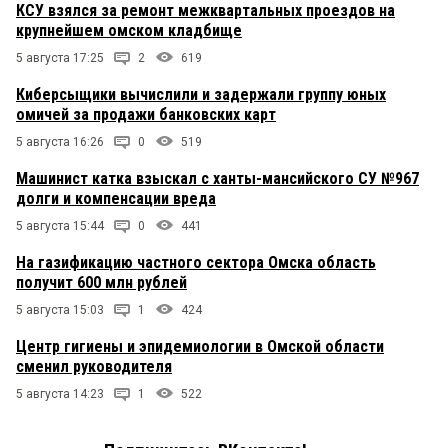
КСУ взялся за ремонт межквартальных проездов на
крупнейшем омском кладбище
5 августа 17:25
2
619
Киберсыщики вычислили и задержали группу юных
омичей за продажи банковских карт
5 августа 16:26
0
519
Машинист катка взыскал с ханты-мансийского СУ №967
долги и компенсации вреда
5 августа 15:44
0
441
На газификацию частного сектора Омска область
получит 600 млн рублей
5 августа 15:03
1
424
Центр гигиены и эпидемиологии в Омской области
сменил руководителя
5 августа 14:23
1
522