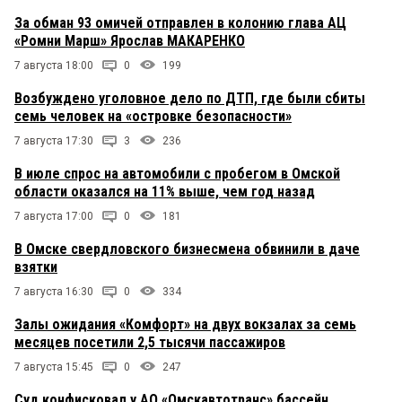
За обман 93 омичей отправлен в колонию глава АЦ
«Ромни Марш» Ярослав МАКАРЕНКО
7 августа 18:00
0
199
Возбуждено уголовное дело по ДТП, где были сбиты
семь человек на «островке безопасности»
7 августа 17:30
3
236
В июле спрос на автомобили с пробегом в Омской
области оказался на 11% выше, чем год назад
7 августа 17:00
0
181
В Омске свердловского бизнесмена обвинили в даче
взятки
7 августа 16:30
0
334
Залы ожидания «Комфорт» на двух вокзалах за семь
месяцев посетили 2,5 тысячи пассажиров
7 августа 15:45
0
247
Суд конфисковал у АО «Омскавтотранс» бассейн