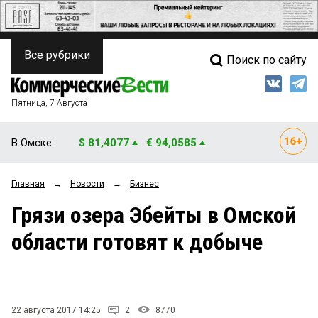
Все рубрики
Поиск по сайту
ПОЛИТИКА
Свежий выпуск
Медиа
ФИНАНСЫ
Пятница, 7 Августа
Кто есть кто
НЕДВИЖИМОСТЬ
В Омске:
$ 81,4077
€ 94,0585
Интервью
БИЗНЕС
Главная
→
Новости
→
Бизнес
Мнения
ОБЩЕСТВО
Грязи озера Эбейты в Омской
Рейтинги
ЗАКОН
области готовят к добыче
Блоги
НОВОСТИ КОМПАНИЙ
Архив
ПРОИСШЕСТВИЯ
22 августа 2017 14:25
2
8770