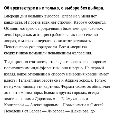
СТИЛЬ ЖИЗНИ
Об архитектуре и не только, о выборе без выбора.
Впереди дни больших выборов. Впервые у меня нет
кандидата. И против всех нет строчки. Кворум соберётся.
Объявят лотерею с прозрачными билетами для «своих»,
день Города как агитация сработает. Так навеселе, во
дворах, в масках и перчатках сколотят результаты.
Пенсионеров уже порадовали. Вот и «верных»
бюджетников поманили повышением жалования.
Традиционно считалось, что люди творческие к вопросам
политическим индифферентны, оно и верно. На первый
взгляд, какое отношение к способу нанесения краски имеет
власть? Талантливая работа она и Африке хороша. Только
не нужны никому эти картины. Формат сюжетов обмельчал
до почти миниатюры. Бывая в других городах, всегда
хвастаю нашими Дороховым — Баймухановым —
Кошелевой — Александровым... Новые имена в Омске?
Поколения от Белова — Либерова — Шакенова до