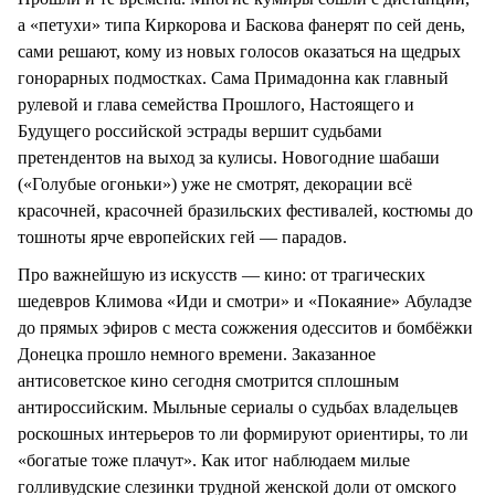
а «петухи» типа Киркорова и Баскова фанерят по сей день,
сами решают, кому из новых голосов оказаться на щедрых
гонорарных подмостках. Сама Примадонна как главный
рулевой и глава семейства Прошлого, Настоящего и
Будущего российской эстрады вершит судьбами
претендентов на выход за кулисы. Новогодние шабаши
(«Голубые огоньки») уже не смотрят, декорации всё
красочней, красочней бразильских фестивалей, костюмы до
тошноты ярче европейских гей — парадов.
Про важнейшую из искусств — кино: от трагических
шедевров Климова «Иди и смотри» и «Покаяние» Абуладзе
до прямых эфиров с места сожжения одесситов и бомбёжки
Донецка прошло немного времени. Заказанное
антисоветское кино сегодня смотрится сплошным
антироссийским. Мыльные сериалы о судьбах владельцев
роскошных интерьеров то ли формируют ориентиры, то ли
«богатые тоже плачут». Как итог наблюдаем милые
голливудские слезинки трудной женской доли от омского