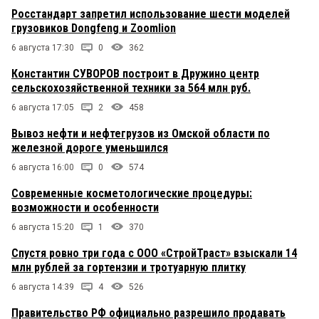
Росстандарт запретил использование шести моделей
грузовиков Dongfeng и Zoomlion
6 августа 17:30
0
362
Константин СУВОРОВ построит в Дружино центр
сельскохозяйственной техники за 564 млн руб.
6 августа 17:05
2
458
Вывоз нефти и нефтегрузов из Омской области по
железной дороге уменьшился
6 августа 16:00
0
574
Современные косметологические процедуры:
возможности и особенности
6 августа 15:20
1
370
Спустя ровно три года с ООО «СтройТраст» взыскали 14
млн рублей за гортензии и тротуарную плитку
6 августа 14:39
4
526
Правительство РФ официально разрешило продавать