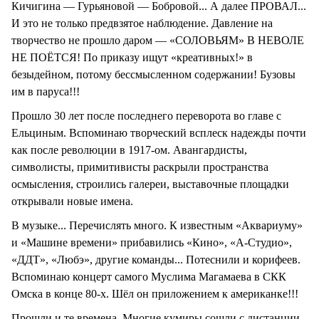
Кичигина — Гурьяновой — Бобровой... А далее ПРОВАЛ...
И это не только предвзятое наблюдение. Давление на
творчество не прошло даром — «СОЛОВЬЯМ» В НЕВОЛЕ
НЕ ПОЁТСЯ! По приказу ищут «креативных!» в
безыдейном, потому бессмысленном содержании! Бузовы
им в паруса!!!
Прошло 30 лет после последнего переворота во главе с
Ельциным. Вспоминаю творческий всплеск надежды почти
как после революции в 1917-ом. Авангардисты,
символисты, примитивисты раскрыли пространства
осмысления, строились галереи, выставочные площадки
открывали новые имена.
В музыке... Перечислять много. К известным «Аквариуму»
и «Машине времени» прибавились «Кино», «А-Студио»,
«ДДТ», «Любэ», другие команды... Потеснили и корифеев.
Вспоминаю концерт самого Муслима Магамаева в СКК
Омска в конце 80-х. Шёл он приложением к американке!!!
Прошли и те времена. Многие кумиры сошли с дистанции,