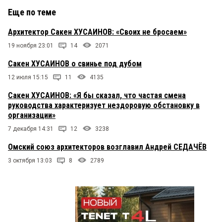
какой мэр будет корячиться, хорошо, если
Еще по теме
личность и самостоятельность его вместе с
уровнем культуры в лупу можно будет
Архитектор Сакен ХУСАИНОВ: «Своих не бросаем»
рассмотреть.
19 ноября 23:01
14
2071
автор
9 сентября 2021 в 15:05:
Сакен ХУСАИНОВ о свинье под дубом
Уважаемый Олег! Конечно Вы правы. Забыл
12 июля 15:15
11
4135
проверить. Спасибо за Вашу внимательность. По
тексту надеюсь у нас нет расхождении
Сакен ХУСАИНОВ: «Я бы сказал, что частая смена
принципиальных?
руководства характеризует нездоровую обстановку в
организации»
Олег Лизгунов
9 сентября 2021 в 12:54:
7 декабря 14:31
12
3238
Сакен конечно молодец. Но называть великий
фильм Элема Климова «Иди и смотри »
Омский союз архитекторов возглавил Андрей СЕДАЧЁВ
шедевром Митты...как то...Сакен...ты оговорился?
Какая-то оговорка...?
3 октября 13:03
8
2789
киви
9 сентября 2021 в 12:16:
Архитектуры нужны, но их участие в проекте — по
желанию заказчика, а не обязательно. Значит
что? надо сделаться нужным заказчику. А