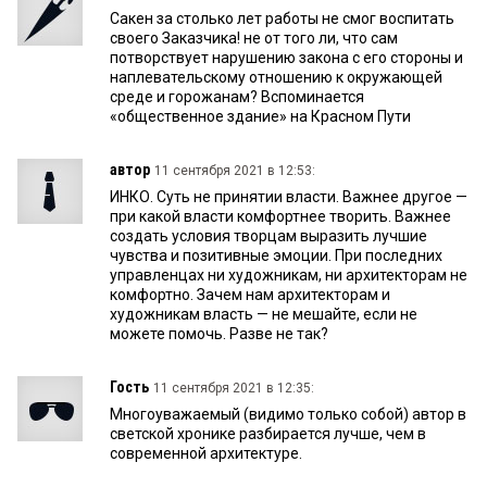
Сакен за столько лет работы не смог воспитать
своего Заказчика! не от того ли, что сам
потворствует нарушению закона с его стороны и
наплевательскому отношению к окружающей
среде и горожанам? Вспоминается
«общественное здание» на Красном Пути
автор
11 сентября 2021 в 12:53:
ИНКО. Суть не принятии власти. Важнее другое —
при какой власти комфортнее творить. Важнее
создать условия творцам выразить лучшие
чувства и позитивные эмоции. При последних
управленцах ни художникам, ни архитекторам не
комфортно. Зачем нам архитекторам и
художникам власть — не мешайте, если не
можете помочь. Разве не так?
Гость
11 сентября 2021 в 12:35:
Многоуважаемый (видимо только собой) автор в
светской хронике разбирается лучше, чем в
современной архитектуре.