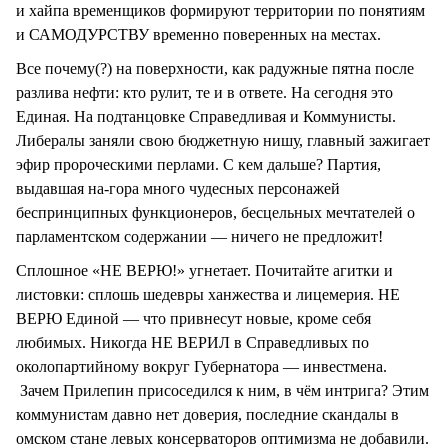
и хайпа временщиков формируют территории по понятиям
и САМОДУРСТВУ временно поверенных на местах.
Все почему(?) на поверхности, как радужные пятна после
разлива нефти: кто рулит, те и в ответе. На сегодня это
Единая. На подтанцовке Справедливая и Коммунисты.
Либералы заняли свою бюджетную нишу, главный зажигает
эфир пророческими перлами. С кем дальше? Партия,
выдавшая на-гора много чудесных персонажей
беспринципных функционеров, бесцельных мечтателей о
парламентском содержании — ничего не предложит!
Сплошное «НЕ ВЕРЮ!» угнетает. Почитайте агитки и
листовки: сплошь шедевры ханжества и лицемерия. НЕ
ВЕРЮ Единой — что привнесут новые, кроме себя
любимых. Никогда НЕ ВЕРИЛ в Справедливых по
околопартийному вокруг Губернатора — инвестмена.
Зачем Прилепин присоседился к ним, в чём интрига? Этим
коммунистам давно нет доверия, последние скандалы в
омском стане левых консерваторов оптимизма не добавили.