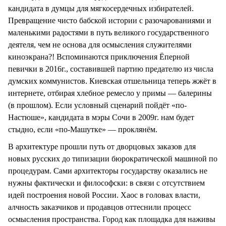
кандидата в думцы для мягкосердечных избирателей.
Превращение чисто бабской истории с разочарованиями и
маленькими радостями в путь великого государственного
деятеля, чем не основа для осмысления служителями
киноэкрана?! Вспоминаются приключения Ёперной
певички в 2016г., составившей партию предателю из числа
думских коммунистов. Киевская отшельница теперь жжёт в
интернете, отбирая хлебное ремесло у примы — балерины
(в прошлом). Если условный сценарий пойдёт «по-
Настюше», кандидата в мэры Сочи в 2009г. нам будет
стыдно, если «по-Машутке» — проклянём.
В архитектуре прошли путь от дворцовых заказов для
новых русских до типизации бюрократической машиной по
процедурам. Сами архитекторы государству оказались не
нужны фактически и философски: в связи с отсутствием
идей построения новой России. Хаос в головах власти,
алчность заказчиков и продавцов оттеснили процесс
осмысления пространства. Город как площадка для наживы