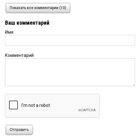
Инко
11 сентября 2021 в 10:40:
Показать все комментарии (10)
Что ж вы сидите и рассуждаете о том как все
плохо, плачитесь, жалеете себя, был выбор и
Ваш комментарий
была возможность, что жы не взяли на себя
ответстаенность раз считаете других не
Имя
достойными. Вы признаны, достойны,
талантливы. Отчего же вам не хватило
симелости пойти во влась и поправить все то,
что другие по вашему делают не правильно?
Комментарий
критиковать в массе проще, чем самому пойти и
сделать мир лучше
читатель
10 сентября 2021 в 09:05:
Сакен, ты не прав! Художники с большой буквы
были всегда, есть и сейчас. ИХ ТВОРЧЕСТВО ПОД
ЗАПРЕТОМ — потому что они Художники — с с
большой буквы. Знаю одного, которому сам
Губернатор (правда бывший) рекомендовал
покинуть эту территорию — это ПРИЗНАНИЕ!
Отправить
Евгений
10 сентября 2021 в 06:41:
Автор прав, конечно. Избираются пигмеи. А уж