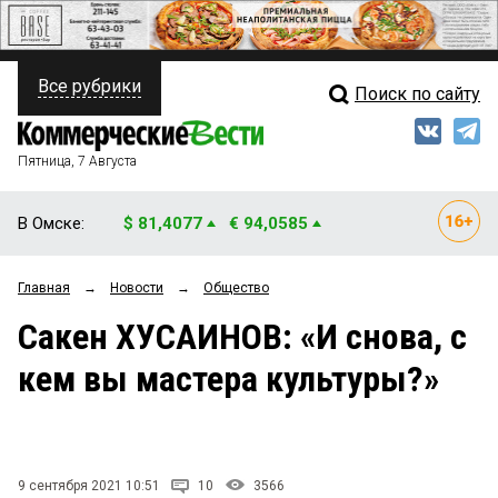
Все рубрики
Поиск по сайту
ПОЛИТИКА
Свежий выпуск
Медиа
ФИНАНСЫ
Пятница, 7 Августа
Кто есть кто
НЕДВИЖИМОСТЬ
В Омске:
$ 81,4077
€ 94,0585
Интервью
БИЗНЕС
Главная
→
Новости
→
Общество
Мнения
ОБЩЕСТВО
Сакен ХУСАИНОВ: «И снова, с
Рейтинги
ЗАКОН
кем вы мастера культуры?»
Блоги
НОВОСТИ КОМПАНИЙ
Архив
ПРОИСШЕСТВИЯ
9 сентября 2021 10:51
10
3566