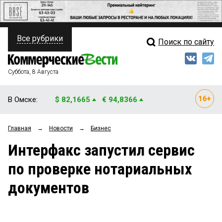
Все рубрики
Поиск по сайту
ПОЛИТИКА
Свежий выпуск
Медиа
ФИНАНСЫ
Суббота, 8 Августа
Кто есть кто
НЕДВИЖИМОСТЬ
В Омске:
$ 82,1665
€ 94,8366
Интервью
БИЗНЕС
Главная
→
Новости
→
Бизнес
Мнения
ОБЩЕСТВО
Интерфакс запустил сервис
Рейтинги
ЗАКОН
по проверке нотариальных
Блоги
НОВОСТИ КОМПАНИЙ
документов
Архив
ПРОИСШЕСТВИЯ