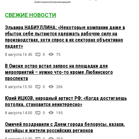
СВЕЖИЕ НОВОСТИ
Эльвира НАБИУЛЛИНА: «Некоторые компании даже в
убыток себе пытаются удержать рабочую силу на
производствах, хотя спрос в их секторах объективно
падает»
8 августа 16:45
0
75
В Омске остро встал запрос на площадки для
мероприятий – нужно что-то кроме Любинского
проспекта
8 августа 15:30
0
206
Юрий ИЦКОВ, народный артист РФ: «Когда достигаешь
потолка, становится неинтересно»
8 августа 14:00
0
193
Омичей поздравили с Днем города белорусы, казахи,
китайцы и жители российских регионов