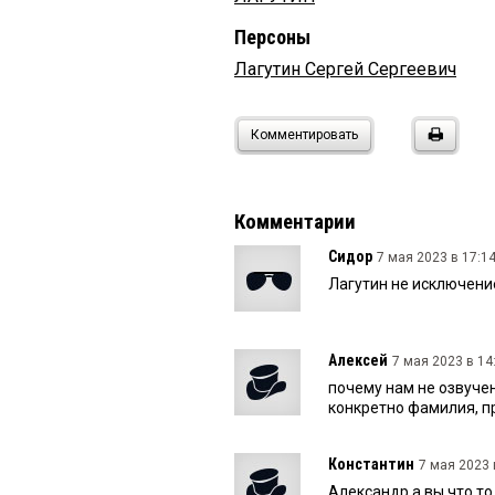
Персоны
Лагутин Сергей Сергеевич
Комментировать
Комментарии
Сидор
7 мая 2023 в 17:14
Лагутин не исключение!
Алексей
7 мая 2023 в 14
почему нам не озвучен
конкретно фамилия, п
Константин
7 мая 2023 
Александр а вы что то