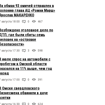
За обман 93 омичей отправлен в
колонию глава АЦ «Ромни Марш»
Ярослав МАКАРЕНКО
7 августа 18:00
0
467
Возбуждено уголовное дело по
ДТП, где были сбиты семь
человек на «островке
безопасности»
7 августа 17:30
3
598
В июле спрос на автомобили с
пробегом в Омской области
оказался на 11% выше, чем год
назад
7 августа 17:00
0
391
В Омске свердловского
бизнесмена обвинили в даче
взятки
7 августа 16:30
0
624