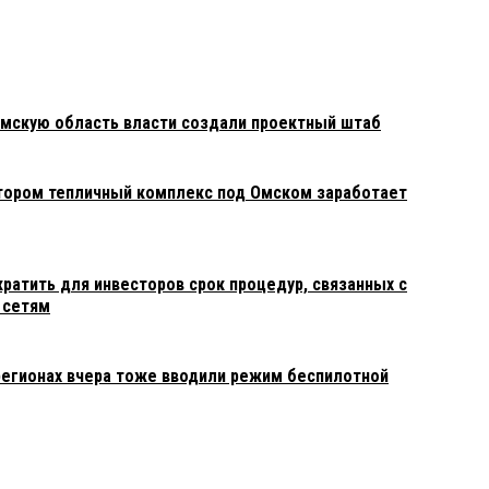
Омскую область власти создали проектный штаб
тором тепличный комплекс под Омском заработает
ратить для инвесторов срок процедур, связанных с
 сетям
регионах вчера тоже вводили режим беспилотной