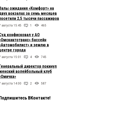
Залы ожидания «Комфорт» на
двух вокзалах за семь месяцев
посетили 2,5 тысячи пассажиров
7 августа 15:45
1
465
Суд конфисковал у АО
«Омскавтотранс» бассейн
«Автомобилист» и землю в
центре города
7 августа 15:01
4
745
Генеральный директор покинул
женский волейбольный клуб
«Омичка»
7 августа 14:00
2
587
Подпишитесь ВКонтакте!