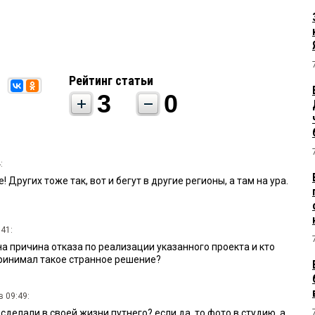
Рейтинг статьи
3
0
:
 Других тоже так, вот и бегут в другие регионы, а там на ура.
:41:
а причина отказа по реализации указанного проекта и кто
ринимал такое странное решение?
в 09:49:
 сделали в своей жизни путнего? если да, то фото в студию, а