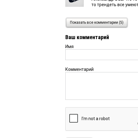
то трендеть все умею
Александр
6 мая 2023 в 
Показать все комментарии (5)
Пишите о том, что уже
будущем — построим, в
Ваш комментарий
Имя
Коррупционер
6 мая 202
Откат не дал, был пос
Комментарий