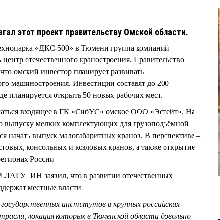
гал этот проект правительству Омской области.
ехнопарка «ДКС-500» в Тюмени группа компаний
 центр отечественного краностроения. Правительство
 что омский инвестор планирует развивать
ого машиностроения. Инвестиции составят до 200
де планируется открыть 50 новых рабочих мест.
иматься входящее в ГК «СибУС» омское ООО «Эстейт». На
 по выпуску мелких комплектующих для грузоподъёмной
тся начать выпуск малогабаритных кранов. В перспективе –
стовых, консольных и козловых кранов, а также открытие
регионах России.
 ЛАГУТИН заявил, что в развитии отечественных
оддержат местные власти:
и государственных институтов и крупных российских
трасли, локация которых в Тюменской области довольно