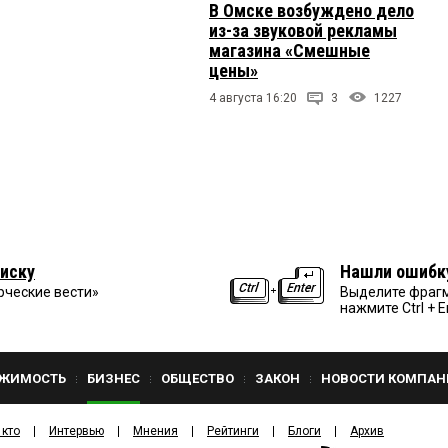
В Омске возбуждено дело
из-за звуковой рекламы
магазина «Смешные
цены»
4 августа 16:20
3
1227
иску
Нашли ошибк
рческие вести»
Выделите фрагм
нажмите Ctrl + E
ЖИМОСТЬ
БИЗНЕС
ОБЩЕСТВО
ЗАКОН
НОВОСТИ КОМПАН
 кто
Интервью
Мнения
Рейтинги
Блоги
Архив