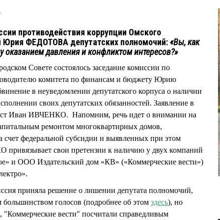
4
ссии противодействия коррупции Омского
й Юрия ФЕДОТОВА депутатских полномочий:
«Вы, как
у оказанием давления и конфликтом интересов?»
родском Совете состоялось заседание комиссии по
ководителю комитета по финансам и бюджету Юрию
инение в неуведомлении депутатского корпуса о наличии
исполнении своих депутатских обязанностей. Заявление в
ист Иван ИВЧЕНКО. Напомним, речь идет о внимании на
 капитальным ремонтом многоквартирных домов,
 счет федеральной субсидии и выявленных при этом
О привязывает свои претензии к наличию у двух компаний
е» и ООО Издательский дом «КВ» («Коммерческие вести»)
лектро».
иссия приняла решение о лишении депутата полномочий,
м большинством голосов (подробнее об этом
здесь
), но
е, "Коммерческие вести" посчитали справедливым