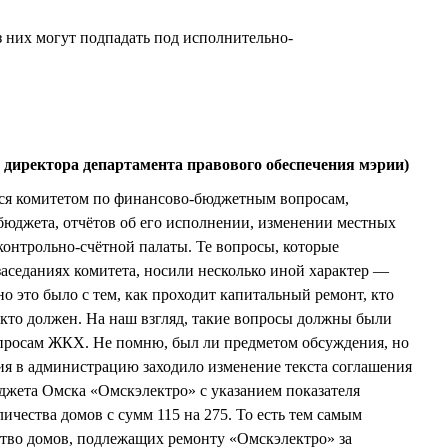
з них могут подпадать под исполнительно-
директора департамента правового обеспечения мэрии)
ся комитетом по финансово-бюджетным вопросам,
бюджета, отчётов об его исполнении, изменении местных
контрольно-счётной палаты. Те вопросы, которые
заседаниях комитета, носили несколько иной характер —
о это было с тем, как проходит капитальный ремонт, кто
 кто должен. На наш взгляд, такие вопросы должны были
опросам ЖКХ. Не помню, был ли предметом обсуждения, но
ия в администрацию заходило изменение текста соглашения
джета Омска «Омскэлектро» с указанием показателя
чества домов с сумм 115 на 275. То есть тем самым
ство домов, подлежащих ремонту «Омскэлектро» за