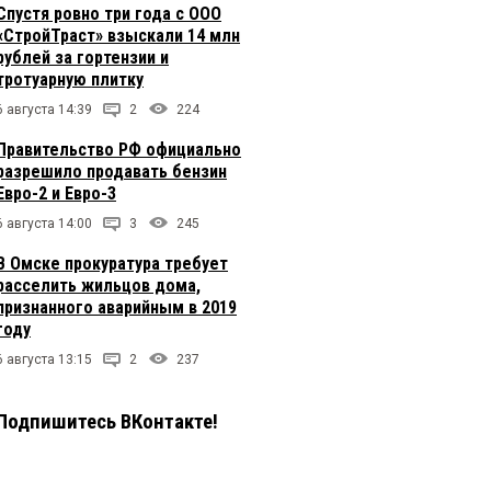
Спустя ровно три года с ООО
«СтройТраст» взыскали 14 млн
рублей за гортензии и
тротуарную плитку
6 августа 14:39
2
224
Правительство РФ официально
разрешило продавать бензин
Евро-2 и Евро-3
6 августа 14:00
3
245
В Омске прокуратура требует
расселить жильцов дома,
признанного аварийным в 2019
году
6 августа 13:15
2
237
Подпишитесь ВКонтакте!