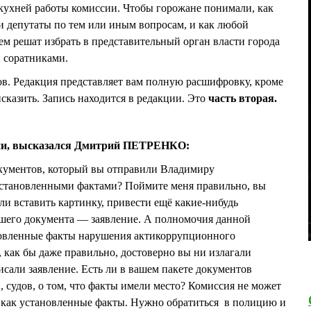
кухней работы комиссии. Чтобы горожане понимали, как
и депутаты по тем или иным вопросам, и как любой
ем решат избрать в представительный орган власти города
 соратниками.
сов. Редакция представляет вам полную расшифровку, кроме
сказить. Запись находится в редакции. Это
часть вторая.
сии, высказался Дмитрий ПЕТРЕНКО:
окументов, который вы отправили Владимиру
 установленными фактами? Поймите меня правильно, вы
ли вставить картинку, привести ещё какие-нибудь
ашего документа — заявление. А полномочия данной
новленные факты нарушения актикоррупционного
, как бы даже правильно, достоверно вы ни излагали
исали заявление. Есть ли в вашем пакете документов
 судов, о том, что факты имели место? Комиссия не может
как установленные факты. Нужно обратиться в полицию и