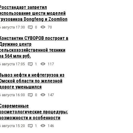
Росстандарт запретил
использование шести моделей
грузовиков Dongfeng и Zoomlion
6 августа 17:30
0
70
Константин СУВОРОВ построит в
Дружино центр
сельскохозяйственной техники
за 564 млн руб.
6 августа 17:05
1
117
Вывоз нефти и нефтегрузов из
Омской области по железной
дороге уменьшился
6 августа 16:00
0
147
Современные
косметологические процедуры:
возможности и особенности
6 августа 15:20
1
146