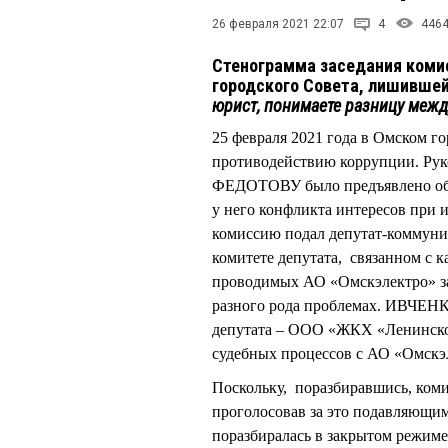
26 февраля 2021 22:07
4
446
Стенограмма заседания коми
городского Совета, лишивше
юрист, понимаете разницу межд
25 февраля 2021 года в Омском го
противодействию коррупции. Ру
ФЕДОТОВУ было предъявлено обв
у него конфликта интересов при 
комиссию подал депутат-коммун
комитете депутата, связанном с
проводимых АО «Омскэлектро» за
разного рода проблемах. ИВЧЕНК
депутата – ООО «ЖКХ «Ленинско
судебных процессов с АО «Омскэ
Поскольку, поразбиравшись, ком
проголосовав за это подавляющи
поразбиралась в закрытом режим