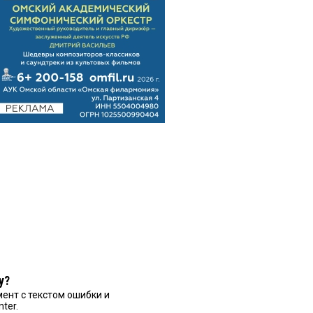
у?
ент с текстом ошибки и
nter.