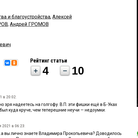
ва и благоустройства
,
Алексей
РОВ
,
Андрей ГРОМОВ
евич
Рейтинг статьи
4
10
1 в 20:02:
но зря надеетесь на голгофу. В.П. эти фишки ещё в Б-Уках
был куда круче, чем теперешние неучи — недоумки.
 2021 в 06:23:
...а вы лично знаете Владимира Прокопьевича? Доводилось