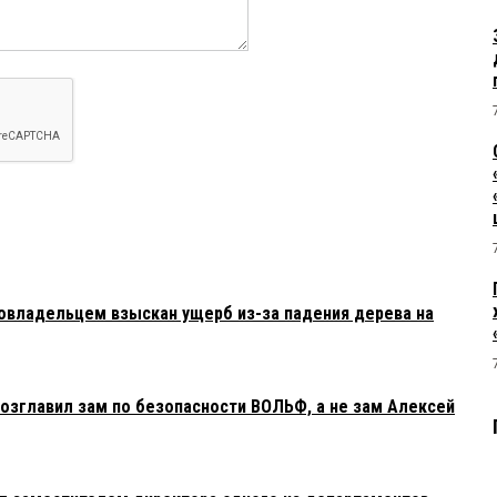
мэрши
реля 2021 в 23:53:
ч конкретно везде наследил...весь город в песке...
17:10:
ейчас придётся Владимиру Прокопьевичу! Подчиненных то
час если какое-нибудь уголовное дело возбудят, то многое
по полной вместе с шахматистом Громовым. Ух скоро жарко
овладельцем взыскан ущерб из-за падения дерева на
6:34:
и были в учреждении...
зглавил зам по безопасности ВОЛЬФ, а не зам Алексей
6:23:
редного уголовного дела, нет?