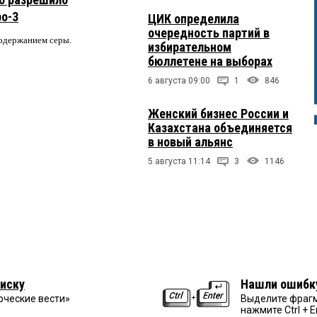
ро-3
ЦИК определила
очередность партий в
содержанием серы.
избирательном
бюллетене на выборах
6 августа 09:00
1
846
Женский бизнес России и
Казахстана объединяется
в новый альянс
5 августа 11:14
3
1146
иску
Нашли ошибк
рческие вести»
Выделите фрагм
нажмите Ctrl + E