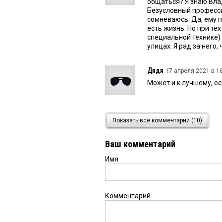
общаться? Я знаю Вла
Безусловный професси
сомневаюсь. Да, ему 
есть жизнь. Но при те
специальной технике)
улицах. Я рад за него,
Дядя
17 апреля 2021 в 16
Может и к лучшему, ес
Дмитрий
17 апреля 2021
Показать все комментарии (10)
Дано нужно гнать туа
коммунистического вр
Ваш комментарий
Имя
Оксана
17 апреля 2021 в 
Папу только не трогай
Комментарий
Валентина
17 апреля 202