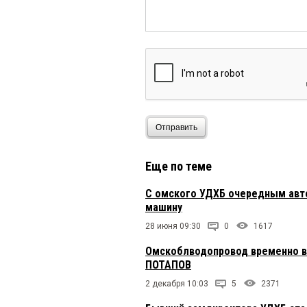
А как же папа нашей 
Сергей Сергеевич
16 ап
Там Алексей Николаеви
Сергей
16 апреля 2021 в 
Отправить
Ууууух.... несладко с
конкретно гнобил, сей
всплывет, сдадут его 
Еще по теме
будет
С омского УДХБ очередным авт
Динар
16 апреля 2021 в 1
машину
Как раз сегодня обыск
28 июня 09:30
0
1617
Омскоблводопровод временно во
ПОТАПОВ
гость
16 апреля 2021 в 1
Ждем возбуждения оче
2 декабря 10:03
5
2371