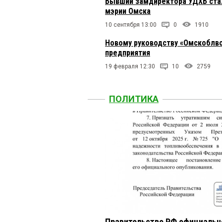
Бывший замдиректора УДХБ ста
мэрии Омска
10 сентября 13:00
0
1910
Новому руководству «Омскоблво
предприятия
19 февраля 12:30
10
2759
ПОЛИТИКА
Правительство РФ официальн