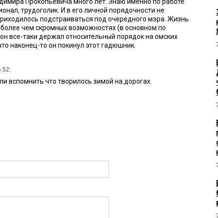
димира Прокопьевича много лет. Знаю именно по работе.
онал, трудоголик. И в его личной порядочности не
приходилось подстраиваться под очередного мэра. Жизнь
х более чем скромных возможностях (в основном по
 он все-таки держал относительный порядок на омских
 что наконец-то он покинул этот гадюшник.
:52:
ли вспомнить что творилось зимой на дорогах.
 в 09:32:
летной метлой этого приспособленца вора,засидевшигося с
емени.
08:16:
те, пусть еще маленько поработает. Это ведь не коррупция.
1 в 07:29: