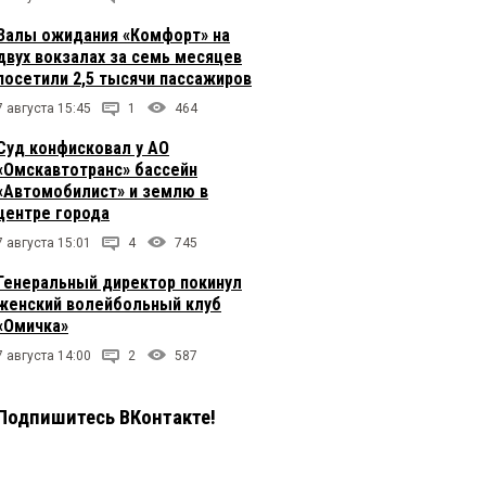
Залы ожидания «Комфорт» на
двух вокзалах за семь месяцев
посетили 2,5 тысячи пассажиров
7 августа 15:45
1
464
Суд конфисковал у АО
«Омскавтотранс» бассейн
«Автомобилист» и землю в
центре города
7 августа 15:01
4
745
Генеральный директор покинул
женский волейбольный клуб
«Омичка»
7 августа 14:00
2
587
Подпишитесь ВКонтакте!