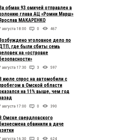
За обман 93 омичей отправлен в
колонию глава АЦ «Ромни Марш»
Ярослав МАКАРЕНКО
7 августа 18:00
0
467
Возбуждено уголовное дело по
ДТП, где были сбиты семь
человек на «островке
безопасности»
7 августа 17:30
3
597
В июле спрос на автомобили с
пробегом в Омской области
оказался на 11% выше, чем год
назад
7 августа 17:00
0
390
В Омске свердловского
бизнесмена обвинили в даче
взятки
7 августа 16:30
0
624