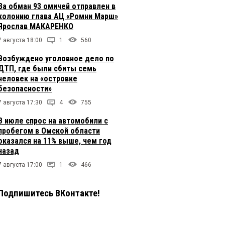
За обман 93 омичей отправлен в
колонию глава АЦ «Ромни Марш»
Ярослав МАКАРЕНКО
7 августа 18:00
1
560
Возбуждено уголовное дело по
ДТП, где были сбиты семь
человек на «островке
безопасности»
7 августа 17:30
4
755
В июле спрос на автомобили с
пробегом в Омской области
оказался на 11% выше, чем год
назад
7 августа 17:00
1
466
Подпишитесь ВКонтакте!