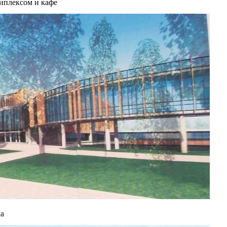
иплексом и кафе
ка