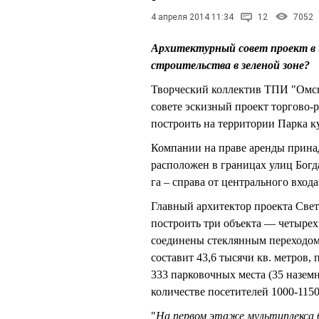
4 апреля 2014 11:34
12
7052
Архитектурный совет проект в 
строительства в зеленой зоне?
Творческий коллектив ТПИ "Омск
совете эскизный проект торгово-
построить на территории Парка к
Компании на праве аренды принад
расположен в границах улиц Бог
га – справа от центрального вход
Главный архитектор проекта Све
построить три объекта — четырех
соединены стеклянным переходом
составит 43,6 тысячи кв. метров, 
333 парковочных места (35 назем
количестве посетителей 1000-1150
"
На первом этаже мультиплекса б