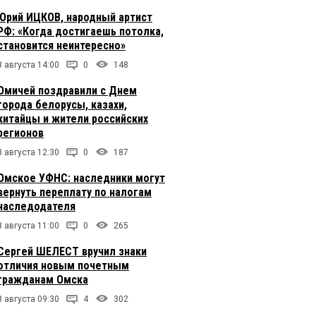
Юрий ИЦКОВ, народный артист
РФ: «Когда достигаешь потолка,
становится неинтересно»
8 августа 14:00
0
148
Омичей поздравили с Днем
города белорусы, казахи,
китайцы и жители российских
регионов
8 августа 12:30
0
187
Омское УФНС: наследники могут
вернуть переплату по налогам
наследодателя
8 августа 11:00
0
265
Сергей ШЕЛЕСТ вручил знаки
отличия новым почетным
гражданам Омска
8 августа 09:30
4
302