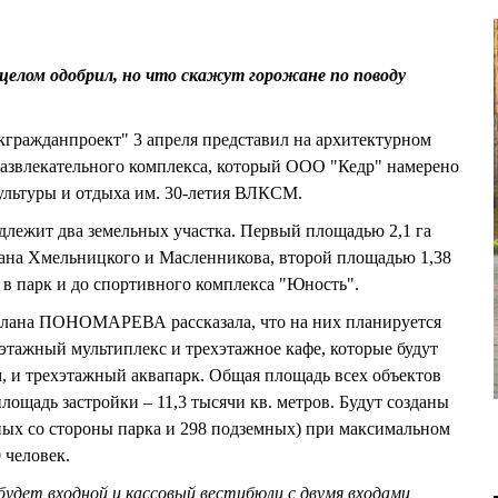
целом одобрил, но что скажут горожане по поводу
гражданпроект" 3 апреля представил на архитектурном
развлекательного комплекса, который ООО "Кедр" намерено
ультуры и отдыха им. 30-летия ВЛКСМ.
лежит два земельных участка. Первый площадью 2,1 га
дана Хмельницкого и Масленникова, второй площадью 1,38
а в парк и до спортивного комплекса "Юность".
тлана ПОНОМАРЕВА рассказала, что на них планируется
этажный мультиплекс и трехэтажное кафе, которые будут
, и трехэтажный аквапарк. Общая площадь всех объектов
площадь застройки – 11,3 тысячи кв. метров. Будут созданы
ных со стороны парка и 298 подземных) при максимальном
 человек.
удет входной и кассовый вестибюли с двумя входами,