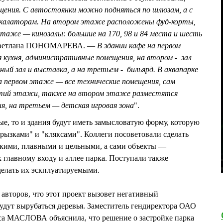
щения. С автостоянки можно подняться по шлюзам, а с
скалаторам. На втором этаже расположены фуд-корты,
 этаже — кинозалы: большие на 170, 98 и 84 места и шесть
 Светлана ПОНОМАРЕВА. —
В здании кафе на первом
 кухня, административные помещения, на втором - зал
ный зал и выставка, а на третьем - бильярд. В аквапарке
на первом этаже — все технические помещения, сам
етий этажи, также на втором этаже разместятся
ия, на третьем — детская игровая зона
".
ые, то и здания будут иметь замысловатую форму, которую
грызками" и "кляксами". Коллеги посоветовали сделать
гкими, плавными и цельными, а сами объекты —
 главному входу и аллее парка. Поступали также
делать их эскплуатируемыми.
авторов, что этот проект вызовет негативный
будут вырубаться деревья. Заместитель гендиректора ОАО
а МАСЛОВА объяснила, что решение о застройке парка