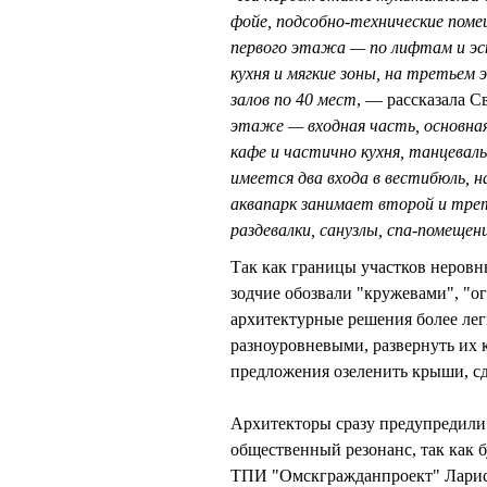
фойе, подсобно-технические поме
первого этажа — по лифтам и э
кухня и мягкие зоны, на третьем
залов по 40 мест
, — рассказала
этаже — входная часть, основная
кафе и частично кухня, танцеваль
имеется два входа в вестибюль, 
аквапарк занимает второй и тр
раздевалки, санузлы, спа-помещен
Так как границы участков неровн
зодчие обозвали "кружевами", "о
архитектурные решения более ле
разноуровневыми, развернуть их к
предложения озеленить крыши, с
Архитекторы сразу предупредили 
общественный резонанс, так как 
ТПИ "Омскгражданпроект" Ларис