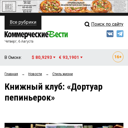
Все рубрики
Поиск по сайту
ПОЛИТИКА
Свежий выпуск
Медиа
ФИНАНСЫ
Четверг, 6 Августа
Кто есть кто
НЕДВИЖИМОСТЬ
В Омске:
$ 80,9293
€ 93,1901
Интервью
БИЗНЕС
Главная
→
Новости
→
Стиль жизни
Мнения
ОБЩЕСТВО
Книжный клуб: «Дортуар
Рейтинги
ЗАКОН
пепиньерок»
Блоги
НОВОСТИ КОМПАНИЙ
Архив
ПРОИСШЕСТВИЯ
СТИЛЬ ЖИЗНИ