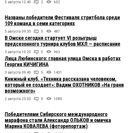
5 августа 12:40
2
602
Названы победители Фестиваля стритбола среди
109 команд в семи категориях
5 августа 09:30
0
487
В Омске сегодня стартует VI розыгрыш
предсезонного турнира клубов МХЛ — расписание
3 августа 10:20
0
963
Лица Любинского: главная улица Омска в работах
Георгия КИЧИГИНА
3 августа 09:40
5
1431
Книжный клуб. «Техника рассказана человеком,
который ее создает»: Вадим ОХОТНИКОВ «На грани
возможного»
2 августа 23:00
0
1085
Победителями Сибирского международного
марафона стали Александр ОЛЬКОВ и омичка
Марина КОВАЛЕВА (фоторепортаж)