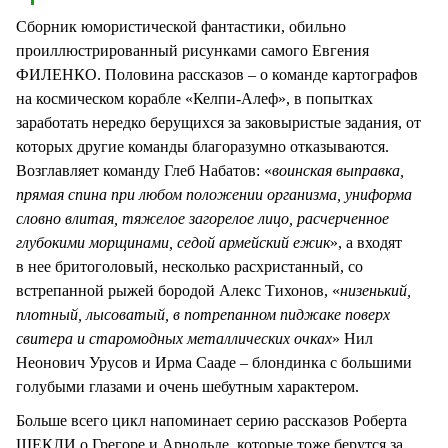
Сборник юмористической фантастики, обильно
проиллюстрированный рисунками самого Евгения
ФИЛЕНКО. Половина рассказов – о команде картографов
на космическом корабле «Келпи-Алеф», в попытках
заработать нередко берущихся за заковыристые задания, от
которых другие команды благоразумно отказываются.
Возглавляет команду Глеб Набатов: «
воинская выправка,
прямая спина при любом положении организма, униформа
словно влитая, тяжелое загорелое лицо, расчерченное
глубокими морщинами, седой армейский ежик
», а входят
в нее бритоголовый, несколько расхристанный, со
встрепанной рыжей бородой Алекс Тихонов, «
низенький,
плотный, лысоватый, в потрепанном пиджаке поверх
свитера и старомодных металлических очках
» Нил
Неонович Урусов и Ирма Сааде – блондинка с большими
голубыми глазами и очень шебутным характером.
Больше всего цикл напоминает серию рассказов Роберта
ШЕКЛИ о Грегоре и Арнольде, которые тоже берутся за