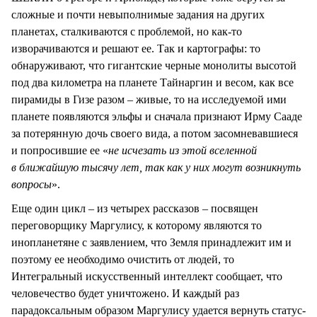
сложные и почти невыполнимые задания на других
планетах, сталкиваются с проблемой, но как-то
изворачиваются и решают ее. Так и картографы: то
обнаруживают, что гигантские черные монолиты высотой
под два километра на планете Тайнаргин и весом, как все
пирамиды в Гизе разом – живые, то на исследуемой ими
планете появляются эльфы и сначала признают Ирму Сааде
за потерянную дочь своего вида, а потом засомневавшиеся
и попросившие ее «
не исчезать из этой вселенной
в ближайшую тысячу лет, так как у них могут возникнуть
вопросы
».
Еще один цикл – из четырех рассказов – посвящен
переговорщику Маргулису, к которому являются то
инопланетяне с заявлением, что Земля принадлежит им и
поэтому ее необходимо очистить от людей, то
Интегральный искусственный интеллект сообщает, что
человечество будет уничтожено. И каждый раз
парадоксальным образом Маргулису удается вернуть статус-