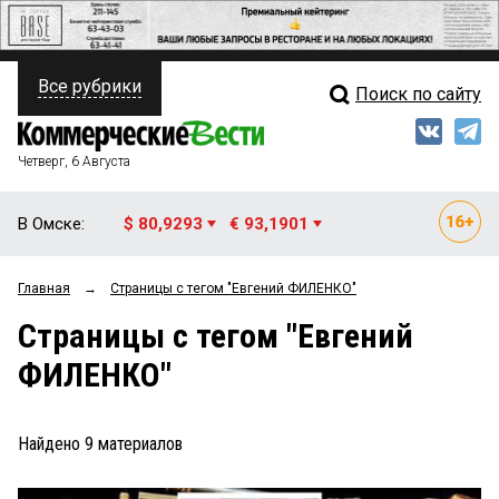
Все рубрики
Поиск по сайту
ПОЛИТИКА
Свежий выпуск
Медиа
ФИНАНСЫ
Четверг, 6 Августа
Кто есть кто
НЕДВИЖИМОСТЬ
В Омске:
$ 80,9293
€ 93,1901
Интервью
БИЗНЕС
Главная
→
Страницы c тегом "Евгений ФИЛЕНКО"
Мнения
ОБЩЕСТВО
Страницы c тегом "Евгений
Рейтинги
ЗАКОН
ФИЛЕНКО"
Блоги
НОВОСТИ КОМПАНИЙ
Архив
Найдено
9
материалов
ПРОИСШЕСТВИЯ
СТИЛЬ ЖИЗНИ