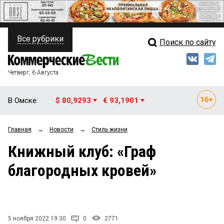
Все рубрики
Поиск по сайту
ПОЛИТИКА
Свежий выпуск
Медиа
ФИНАНСЫ
Четверг, 6 Августа
Кто есть кто
НЕДВИЖИМОСТЬ
В Омске:
$ 80,9293
€ 93,1901
Интервью
БИЗНЕС
Главная
→
Новости
→
Стиль жизни
Мнения
ОБЩЕСТВО
Книжный клуб: «Граф
Рейтинги
ЗАКОН
благородных кровей»
Блоги
НОВОСТИ КОМПАНИЙ
Архив
ПРОИСШЕСТВИЯ
5 ноября 2022 19:30
0
2771
СТИЛЬ ЖИЗНИ