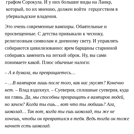
графом Сорокула. И у них большие виды на Ланкр,
который, по их мнению, должен войти герцогством в
убервальдские владения.
Это очень современные вампиры. Обаятельные и
просвещенные. С детства привыкали к чесноку,
религиозным символам и дневному свету. И управлять
собираются цивилизованно: ярем барщины старинной
собираясь заменить на легкий оброк. Ну, вы сами
понимаете какой. Плюс обычные налоги:
– А я думала, вы превращаетесь…
– …В вампиров лишь после того, как нас укусят? Конечно
нет.
– Влад вздохнул. – Суеверия, сплошные суеверия, куда
ни глянь.
Да, мы способны
превращать
в вампиров людей,
но зачем? Когда ты ешь… вот что ты любишь? Ага,
шоколад… Так вот, когда ты ешь шоколад, ты же не
хочешь, чтобы он превратился в тебя. Ведь тогда он тоже
начнет есть шоколад.