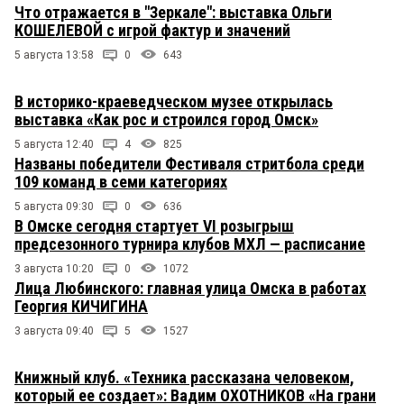
Что отражается в "Зеркале": выставка Ольги
КОШЕЛЕВОЙ с игрой фактур и значений
5 августа 13:58
0
643
В историко-краеведческом музее открылась
выставка «Как рос и строился город Омск»
5 августа 12:40
4
825
Названы победители Фестиваля стритбола среди
109 команд в семи категориях
5 августа 09:30
0
636
В Омске сегодня стартует VI розыгрыш
предсезонного турнира клубов МХЛ — расписание
3 августа 10:20
0
1072
Лица Любинского: главная улица Омска в работах
Георгия КИЧИГИНА
3 августа 09:40
5
1527
Книжный клуб. «Техника рассказана человеком,
который ее создает»: Вадим ОХОТНИКОВ «На грани