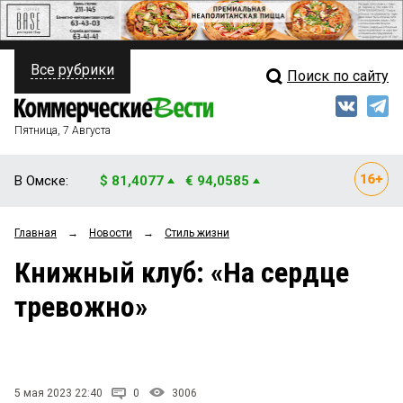
Все рубрики
Поиск по сайту
ПОЛИТИКА
Свежий выпуск
Медиа
ФИНАНСЫ
Пятница, 7 Августа
Кто есть кто
НЕДВИЖИМОСТЬ
В Омске:
$ 81,4077
€ 94,0585
Интервью
БИЗНЕС
Главная
→
Новости
→
Стиль жизни
Мнения
ОБЩЕСТВО
Книжный клуб: «На сердце
Рейтинги
ЗАКОН
тревожно»
Блоги
НОВОСТИ КОМПАНИЙ
Архив
ПРОИСШЕСТВИЯ
5 мая 2023 22:40
0
3006
СТИЛЬ ЖИЗНИ