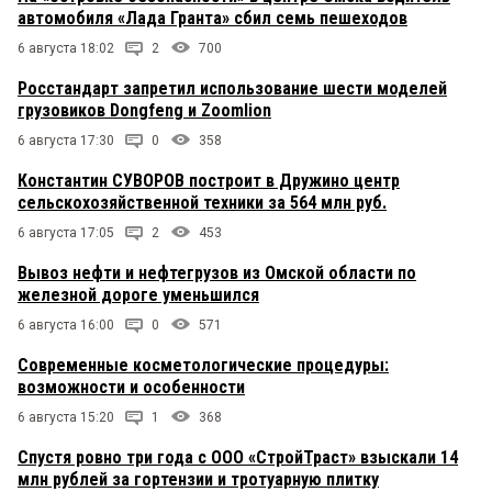
автомобиля «Лада Гранта» сбил семь пешеходов
6 августа 18:02
2
700
Росстандарт запретил использование шести моделей
грузовиков Dongfeng и Zoomlion
6 августа 17:30
0
358
Константин СУВОРОВ построит в Дружино центр
сельскохозяйственной техники за 564 млн руб.
6 августа 17:05
2
453
Вывоз нефти и нефтегрузов из Омской области по
железной дороге уменьшился
6 августа 16:00
0
571
Современные косметологические процедуры:
возможности и особенности
6 августа 15:20
1
368
Спустя ровно три года с ООО «СтройТраст» взыскали 14
млн рублей за гортензии и тротуарную плитку