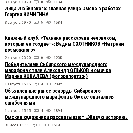
3 августа 10:20
0
1134
Лица Любинского: главная улица Омска в работах
Георгия КИЧИГИНА
3 августа 09:40
5
1584
Книжный клуб. «Техника рассказана человеком,
который ее создает»: Вадим ОХОТНИКОВ «На грани
возможного»
2 августа 23:00
0
1235
Победителями Сибирского международного
марафона стали Александр ОЛЬКОВ и омичка
Марина КОВАЛЕВА (фоторепортаж)
1 августа 16:15
4
2042
Объявленные ранее рекорды Сибирского
международного марафона в Омске оказались
ошибочными
1 августа 15:15
4
1894
Омские художники рассказывают «Живую историю»
31 июля 10:00
1
1614