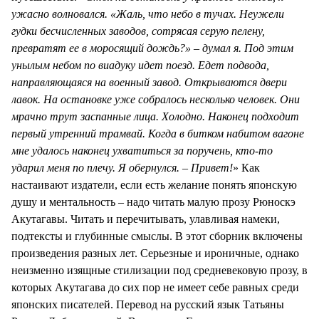
ужасно волновался. «Жаль, что небо в тучах. Неужели
гудки бесчисленных заводов, сотрясая серую пелену,
превратят ее в моросящий дождь?» – думал я. Под этим
унылым небом по виадуку идет поезд. Едет подвода,
направляющаяся на военный завод. Открываются двери
лавок. На остановке уже собралось несколько человек. Они
мрачно трут заспанные лица. Холодно. Наконец подходит
первый утренний трамвай. Когда в битком набитом вагоне
мне удалось наконец ухватиться за поручень, кто-то
ударил меня по плечу. Я обернулся. – Привет!
» Как
настаивают издатели, если есть желание понять японскую
душу и ментальность – надо читать малую прозу Рюноскэ
Акутагавы. Читать и перечитывать, улавливая намеки,
подтексты и глубинные смыслы. В этот сборник включены
произведения разных лет. Серьезные и ироничные, однако
неизменно изящные стилизации под средневековую прозу, в
которых Акутагава до сих пор не имеет себе равных среди
японских писателей. Перевод на русский язык Татьяны