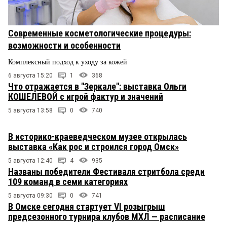
Современные косметологические процедуры:
возможности и особенности
Комплексный подход к уходу за кожей
6 августа 15:20
1
368
Что отражается в "Зеркале": выставка Ольги
КОШЕЛЕВОЙ с игрой фактур и значений
5 августа 13:58
0
740
В историко-краеведческом музее открылась
выставка «Как рос и строился город Омск»
5 августа 12:40
4
935
Названы победители Фестиваля стритбола среди
109 команд в семи категориях
5 августа 09:30
0
741
В Омске сегодня стартует VI розыгрыш
предсезонного турнира клубов МХЛ — расписание