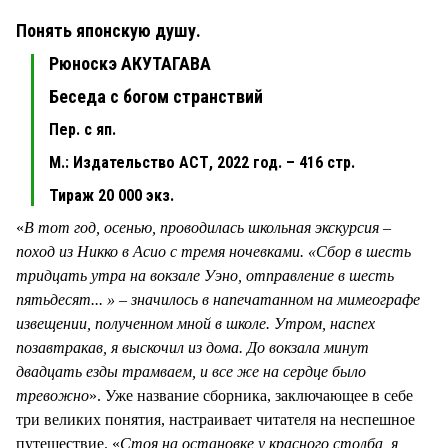
Понять японскую душу.
Рюноскэ АКУТАГАВА
Беседа с богом странствий
Пер. с яп.
М.: Издательство АСТ, 2022 год. – 416 стр.
Тираж 20 000 экз.
«
В тот год, осенью, проводилась школьная экскурсия –
поход из Никко в Асио с тремя ночевками. «Сбор в шесть
тридцать утра на вокзале Уэно, отправление в шесть
пятьдесят... » – значилось в напечатанном на мимеографе
извещении, полученном мной в школе. Утром, наспех
позавтракав, я выскочил из дома. До вокзала минут
двадцать езды трамваем, и все же на сердце было
тревожно
». Уже название сборника, заключающее в себе
три великих понятия, настраивает читателя на неспешное
путешествие. «
Стоя на остановке у красного столба, я