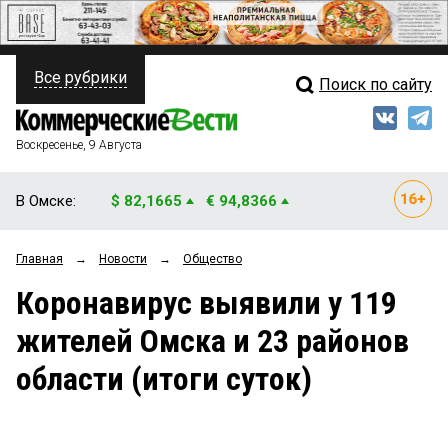
Все рубрики
Поиск по сайту
ПОЛИТИКА
Свежий выпуск
Медиа
ФИНАНСЫ
Воскресенье, 9 Августа
Кто есть кто
НЕДВИЖИМОСТЬ
В Омске:
$ 82,1665
€ 94,8366
Интервью
БИЗНЕС
Главная
→
Новости
→
Общество
Мнения
ОБЩЕСТВО
Коронавирус выявили у 119
Рейтинги
ЗАКОН
жителей Омска и 23 районов
Блоги
НОВОСТИ КОМПАНИЙ
области (итоги суток)
Архив
ПРОИСШЕСТВИЯ