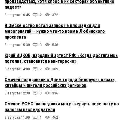
производствах, хотя спрос в их секторах объективно
падает»
8 августа 16:45
2
372
В Омске остро встал запрос на площадки для
мероприятий – нужно что-то кроме Любинского
проспекта
8 августа 15:30
3
546
Юрий ИЦКОВ, народный артист РФ: «Когда достигаешь
потолка, становится неинтересно»
8 августа 14:00
2
369
Омичей поздравили с Днем города белорусы, казахи,
китайцы и жители российских регионов
8 августа 12:30
3
336
Омское УФНС: наследники могут вернуть переплату по
налогам наследодателя
8 августа 11:00
1
462