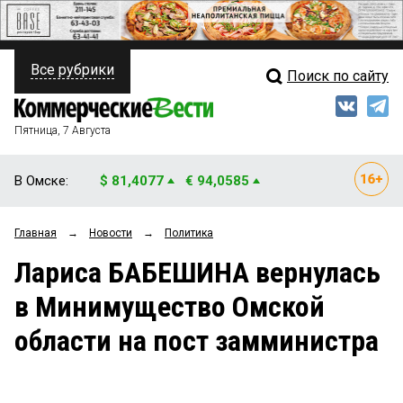
Все рубрики
Поиск по сайту
ПОЛИТИКА
Свежий выпуск
Медиа
ФИНАНСЫ
Пятница, 7 Августа
Кто есть кто
НЕДВИЖИМОСТЬ
В Омске:
$ 81,4077
€ 94,0585
Интервью
БИЗНЕС
Главная
→
Новости
→
Политика
Мнения
ОБЩЕСТВО
Лариса БАБЕШИНА вернулась
Рейтинги
ЗАКОН
в Минимущество Омской
Блоги
НОВОСТИ КОМПАНИЙ
области на пост замминистра
Архив
ПРОИСШЕСТВИЯ