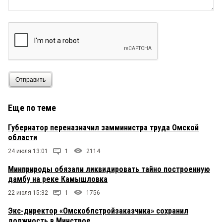
Отправить
Еще по теме
Губернатор переназначил замминистра труда Омской
области
24 июля 13:01
1
2114
Минприроды обязали ликвидировать тайно построенную
дамбу на реке Камышловка
22 июля 15:32
1
1756
Экс-директор «Омскоблстройзаказчика» сохранил
должность в Минстрое