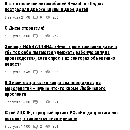
В столкновении автомобилей Renault и «Лады»
пострадали две женщины и двое детей
8 августа 21:48
0
206
С Днем строителя!
8 августа 18:00
1
252
Эльвира НАБИУЛЛИНА: «Некоторые компании даже в
убыток себе пытаются удержать рабочую силу на
производствах, хотя спрос в их секторах объективно
падает»
8 августа 16:45
2
338
В Омске остро встал запрос на площадки для
мероприятий – нужно что-то кроме Любинского
проспекта
8 августа 15:30
1
521
Юрий ИЦКОВ, народный артист РФ: «Когда достигаешь
потолка, становится неинтересно»
8 августа 14:00
2
351