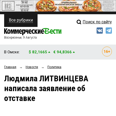
Все рубрики
Поиск по сайту
ПОЛИТИКА
Свежий выпуск
Медиа
ФИНАНСЫ
Воскресенье, 9 Августа
Кто есть кто
НЕДВИЖИМОСТЬ
В Омске:
$ 82,1665
€ 94,8366
Интервью
БИЗНЕС
Главная
→
Новости
→
Политика
Мнения
ОБЩЕСТВО
Людмила ЛИТВИНЦЕВА
Рейтинги
ЗАКОН
написала заявление об
Блоги
НОВОСТИ КОМПАНИЙ
отставке
Архив
ПРОИСШЕСТВИЯ