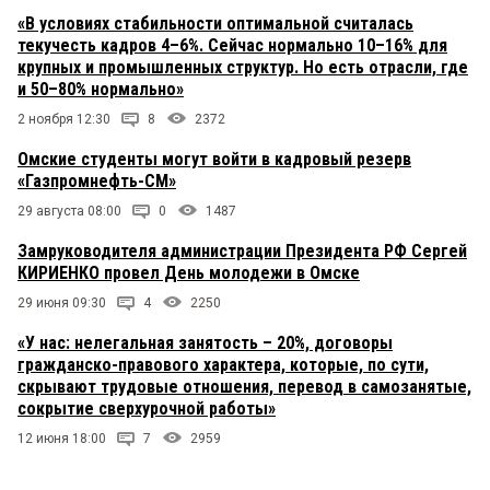
«В условиях стабильности оптимальной считалась
текучесть кадров 4–6%. Сейчас нормально 10–16% для
крупных и промышленных структур. Но есть отрасли, где
и 50–80% нормально»
2 ноября 12:30
8
2372
Омские студенты могут войти в кадровый резерв
«Газпромнефть-СМ»
29 августа 08:00
0
1487
Замруководителя администрации Президента РФ Сергей
КИРИЕНКО провел День молодежи в Омске
29 июня 09:30
4
2250
«У нас: нелегальная занятость – 20%, договоры
гражданско-правового характера, которые, по сути,
скрывают трудовые отношения, перевод в самозанятые,
сокрытие сверхурочной работы»
12 июня 18:00
7
2959