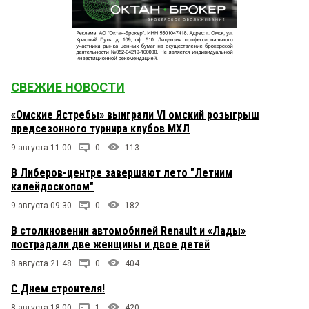
СВЕЖИЕ НОВОСТИ
«Омские Ястребы» выиграли VI омский розыгрыш
предсезонного турнира клубов МХЛ
9 августа 11:00
0
113
В Либеров-центре завершают лето "Летним
калейдоскопом"
9 августа 09:30
0
182
В столкновении автомобилей Renault и «Лады»
пострадали две женщины и двое детей
8 августа 21:48
0
404
С Днем строителя!
8 августа 18:00
1
420