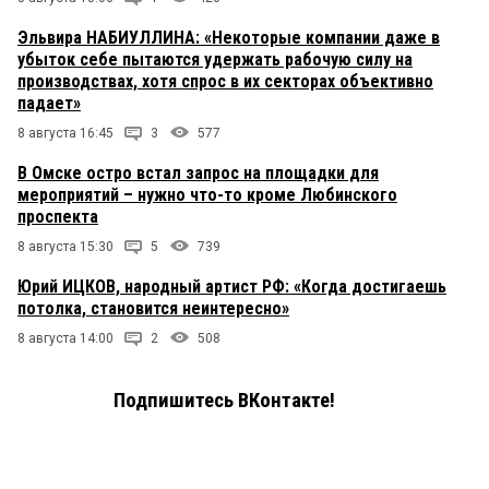
Эльвира НАБИУЛЛИНА: «Некоторые компании даже в
убыток себе пытаются удержать рабочую силу на
производствах, хотя спрос в их секторах объективно
падает»
8 августа 16:45
3
577
В Омске остро встал запрос на площадки для
мероприятий – нужно что-то кроме Любинского
проспекта
8 августа 15:30
5
739
Юрий ИЦКОВ, народный артист РФ: «Когда достигаешь
потолка, становится неинтересно»
8 августа 14:00
2
508
Подпишитесь ВКонтакте!