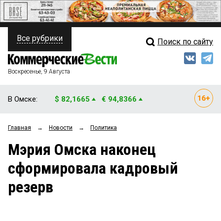
Все рубрики
Поиск по сайту
ПОЛИТИКА
Свежий выпуск
Медиа
ФИНАНСЫ
Воскресенье, 9 Августа
Кто есть кто
НЕДВИЖИМОСТЬ
В Омске:
$ 82,1665
€ 94,8366
Интервью
БИЗНЕС
Главная
→
Новости
→
Политика
Мнения
ОБЩЕСТВО
Мэрия Омска наконец
Рейтинги
ЗАКОН
сформировала кадровый
Блоги
НОВОСТИ КОМПАНИЙ
резерв
Архив
ПРОИСШЕСТВИЯ