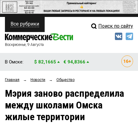
Все рубрики
Поиск по сайту
ПОЛИТИКА
Свежий выпуск
Медиа
ФИНАНСЫ
Воскресенье, 9 Августа
Кто есть кто
НЕДВИЖИМОСТЬ
В Омске:
$ 82,1665
€ 94,8366
Интервью
БИЗНЕС
Главная
→
Новости
→
Общество
Мнения
ОБЩЕСТВО
Мэрия заново распределила
Рейтинги
ЗАКОН
между школами Омска
Блоги
НОВОСТИ КОМПАНИЙ
жилые территории
Архив
ПРОИСШЕСТВИЯ