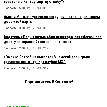
привезли в Канаду мертвую рыбу?»
9 августа 15:00
0
355
Омск и Могилев укрепили сотрудничество подписанием
дорожной карты
9 августа 13:30
2
308
Водитель «Лады» ночью сбил пешехода, перебегавшего
дорогу на «красный» сигнал светофора
9 августа 12:00
0
297
«Омские Ястребы» выиграли VI омский розыгрыш
предсезонного турнира клубов МХЛ
9 августа 11:00
1
317
Подпишитесь ВКонтакте!