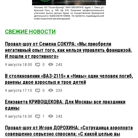
СВЕЖИЕ НОВОСТИ
Провал-шоу от Семена СОКУРА: «Мы приобрели
негативный опыт того, как нельзя управлять франшизой.
И пошли от противного»
9 августа 18:00
0
243
В столкновении «ВАЗ-2115» и «Нивы» один человек погиб,
ранены двое взрослых и трое детей
9 августа 17:15
0
233
Елизавета КРИВОЩЕКОВА: Для Москвы все праздники
едины
9 августа 16:30
1
243
Провал-шоу от Игоря ДОРОХИНА: «Сотрудница аэропорта
совершенно серьезно спросила: «С какой целью вы