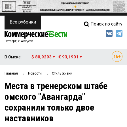
Все рубрики
Поиск по сайту
ПОЛИТИКА
Свежий выпуск
Медиа
ФИНАНСЫ
Четверг, 6 Августа
Кто есть кто
НЕДВИЖИМОСТЬ
В Омске:
$ 80,9293
€ 93,1901
Интервью
БИЗНЕС
Главная
→
Новости
→
Стиль жизни
Мнения
ОБЩЕСТВО
Места в тренерском штабе
Рейтинги
ЗАКОН
омского "Авангарда"
Блоги
НОВОСТИ КОМПАНИЙ
сохранили только двое
Архив
ПРОИСШЕСТВИЯ
наставников
СТИЛЬ ЖИЗНИ