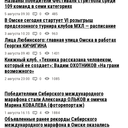
Названы победители Фестиваля стритбола среди
109 команд в семи категориях
5 августа 09:30
0
485
В Омске сегодня стартует VI розыгрыш
предсезонного турнира клубов МХЛ — расписание
3 августа 10:20
0
963
Лица Любинского: главная улица Омска в работах
Георгия КИЧИГИНА
3 августа 09:40
5
1431
Книжный клуб. «Техника рассказана человеком,
который ее создает»: Вадим ОХОТНИКОВ «На грани
возможного»
2 августа 23:00
0
1085
Победителями Сибирского международного
марафона стали Александр ОЛЬКОВ и омичка
Марина КОВАЛЕВА (фоторепортаж)
1 августа 16:15
4
1884
Объявленные ранее рекорды Сибирского
международного марафона в Омске оказались