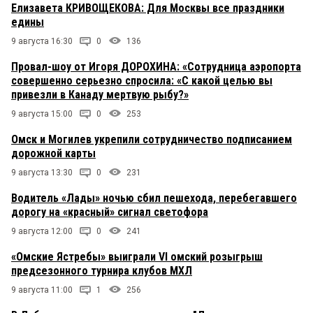
Елизавета КРИВОЩЕКОВА: Для Москвы все праздники
едины
9 августа 16:30
0
136
Провал-шоу от Игоря ДОРОХИНА: «Сотрудница аэропорта
совершенно серьезно спросила: «С какой целью вы
привезли в Канаду мертвую рыбу?»
9 августа 15:00
0
253
Омск и Могилев укрепили сотрудничество подписанием
дорожной карты
9 августа 13:30
0
231
Водитель «Лады» ночью сбил пешехода, перебегавшего
дорогу на «красный» сигнал светофора
9 августа 12:00
0
241
«Омские Ястребы» выиграли VI омский розыгрыш
предсезонного турнира клубов МХЛ
9 августа 11:00
1
256