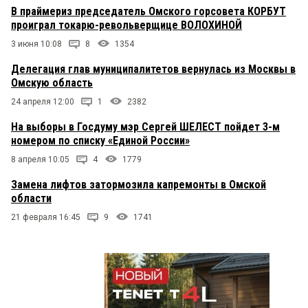
В праймериз председатель Омского горсовета КОРБУТ
проиграл токарю-револьверщице ВОЛОХИНОЙ
3 июня 10:08
8
1354
Делегация глав муниципалитетов вернулась из Москвы в
Омскую область
24 апреля 12:00
1
2382
На выборы в Госдуму мэр Сергей ШЕЛЕСТ пойдет 3-м
номером по списку «Единой России»
8 апреля 10:05
4
1779
Замена лифтов затормозила капремонты в Омской
области
21 февраля 16:45
9
1741