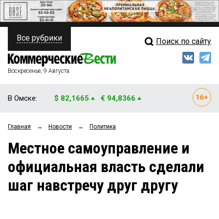
Все рубрики
Поиск по сайту
ПОЛИТИКА
Свежий выпуск
Медиа
ФИНАНСЫ
Воскресенье, 9 Августа
Кто есть кто
НЕДВИЖИМОСТЬ
В Омске:
$ 82,1665
€ 94,8366
Интервью
БИЗНЕС
Главная
→
Новости
→
Политика
Мнения
ОБЩЕСТВО
Местное самоуправление и
Рейтинги
ЗАКОН
официальная власть сделали
Блоги
НОВОСТИ КОМПАНИЙ
шаг навстречу друг другу
Архив
ПРОИСШЕСТВИЯ