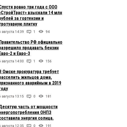
Спустя ровно три года с ООО
«СтройТраст» взыскали 14 млн
рублей за гортензии и
тротуарную плитку
6 августа 14:39
1
94
Правительство РФ официально
разрешило продавать бензин
Евро-2 и Евро-3
6 августа 14:00
1
156
В Омске прокуратура требует
расселить жильцов дома,
признанного аварийным в 2019
году
6 августа 13:15
0
181
Десятую часть от мощности
энергопотребления ОНПЗ
составила энергия солнца.
6 августа 12:35
0
191