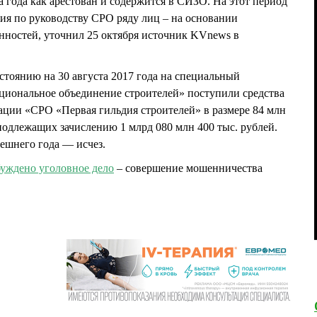
а года как арестован и содержится в СИЗО. На этот период
ия по руководству СРО ряду лиц – на основании
ностей, уточнил 25 октября источник KVnews в
стоянию на 30 августа 2017 года на специальный
циональное объединение строителей» поступили средства
ции «СРО «Первая гильдия строителей» в размере 84 млн
 подлежащих зачислению 1 млрд 080 млн 400 тыс. рублей.
ешнего года — исчез.
буждено уголовное дело
– совершение мошенничества