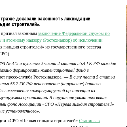
итраже доказали законность ликвидации
ьдия строителей».
 признал законным
заключение Федеральной службы по
у и атомному надзору (Ростехнадзор) об исключении
гильдия строителей» из государственного реестра
СРО).
ФЗ № 315 и пунктом 2 части 2 статьи 55.4 ГК РФ каждое
язано формировать компенсационный фонд в
ет пресс-служба Ростехнадзора. —
В силу части 5 статьи
атьи 55.2 ГК РФ неисполнение (нарушение) данного
для исключения саморегулируемой организации из
гулируемых организаций. В нарушение указанных выше
ный фонд Ассоциации «СРО «Первая гильдия строителей»
ше установленного»
.
ции «СРО «Первая гильдия строителей»
Станислав