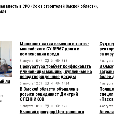
я власть в СРО «Союз строителей Омской области»,
емле
Машинист катка взыскал с ханты-
Суд пе
мансийского СУ №967 долги и
ректор
компенсации вреда
за нар
5 августа 15:44
0
518
4 августа
Прокуратура требует конфисковать
В Омск
у чиновницы машины, купленные на
загран
неподтвержденные доходы
более 
ый ли
5 августа 12:01
4
1424
4 августа
В Омской области объявлен в
Полице
розыск рецидивист Дмитрий
спецоп
ия
ОЛЕННИКОВ
«Пасса
я
5 августа 10:00
0
676
4 августа
Бывший прокурор Центрального
Апелля