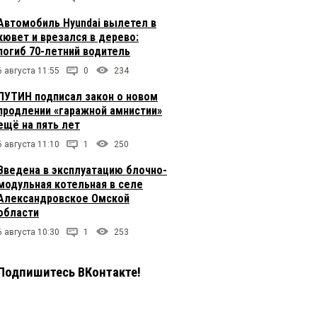
Автомобиль Hyundai вылетел в
кювет и врезался в дерево:
погиб 70-летний водитель
6 августа 11:55
0
234
ПУТИН подписал закон о новом
продлении «гаражной амнистии»
ещё на пять лет
6 августа 11:10
1
250
Введена в эксплуатацию блочно-
модульная котельная в селе
Александровское Омской
области
6 августа 10:30
1
253
Подпишитесь ВКонтакте!