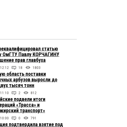
реквалифицировал статью
у ОмГТУ Павлу КОРЧАГИНУ
ушение прав главбуха
 12:12
18
1803
ую область поставки
ичных арбузов выросли до
двух тысяч тонн
 11:10
2
812
йские подвели итоги
ераций «Трасса» и
жирский транспорт»
 10:00
0
791
ция подтвердила взятие под