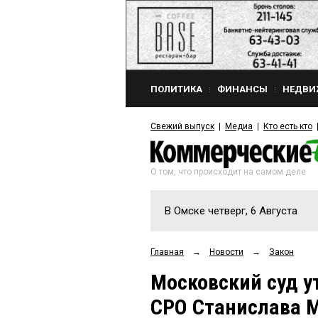
ПОЛИТИКА
ФИНАНСЫ
НЕДВИ
Свежий выпуск
Медиа
Кто есть кто
О том, что происходит на самом деле
В Омске четверг, 6 Августа
Главная
→
Новости
→
Закон
Московский суд у
СРО Станислава