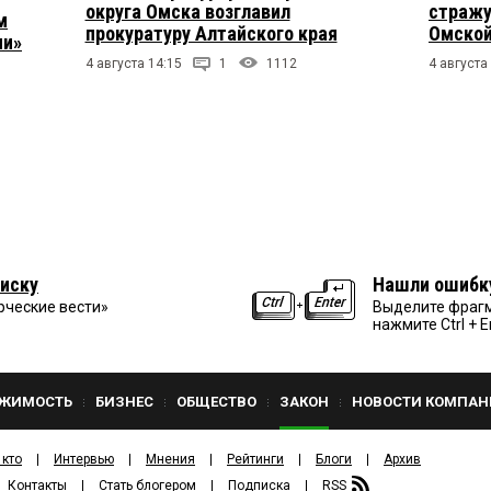
округа Омска возглавил
стражу
м
прокуратуру Алтайского края
Омской
ии»
4 августа 14:15
1
1112
4 августа
иску
Нашли ошибк
рческие вести»
Выделите фрагм
нажмите Ctrl + E
ЖИМОСТЬ
БИЗНЕС
ОБЩЕСТВО
ЗАКОН
НОВОСТИ КОМПАН
 кто
Интервью
Мнения
Рейтинги
Блоги
Архив
Контакты
Стать блогером
Подписка
RSS