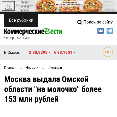
Все рубрики
Поиск по сайту
ПОЛИТИКА
Свежий выпуск
Медиа
ФИНАНСЫ
Четверг, 6 Августа
Кто есть кто
НЕДВИЖИМОСТЬ
В Омске:
$ 80,9293
€ 93,1901
Интервью
БИЗНЕС
Главная
→
Новости
→
Финансы
Мнения
ОБЩЕСТВО
Москва выдала Омской
Рейтинги
ЗАКОН
области "на молочко" более
Блоги
НОВОСТИ КОМПАНИЙ
153 млн рублей
Архив
ПРОИСШЕСТВИЯ