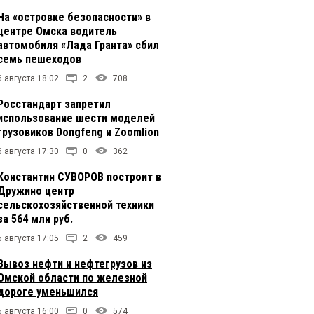
На «островке безопасности» в
центре Омска водитель
автомобиля «Лада Гранта» сбил
семь пешеходов
6 августа 18:02
2
708
Росстандарт запретил
использование шести моделей
грузовиков Dongfeng и Zoomlion
6 августа 17:30
0
362
Константин СУВОРОВ построит в
Дружино центр
сельскохозяйственной техники
за 564 млн руб.
6 августа 17:05
2
459
Вывоз нефти и нефтегрузов из
Омской области по железной
дороге уменьшился
6 августа 16:00
0
574