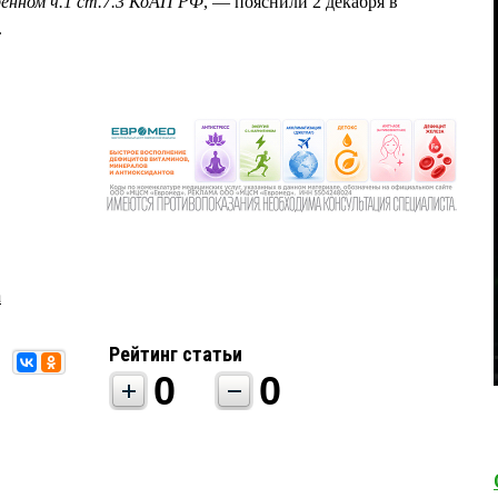
енном ч.1 ст.7.3 КоАП РФ
, — пояснили 2 декабря в
.
а
Рейтинг статьи
0
0