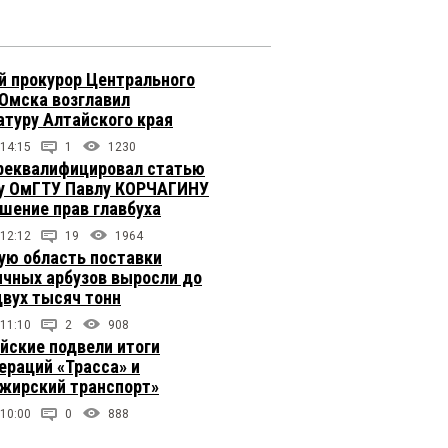
 прокурор Центрального
 Омска возглавил
атуру Алтайского края
 14:15
1
1230
реквалифицировал статью
у ОмГТУ Павлу КОРЧАГИНУ
ушение прав главбуха
 12:12
19
1964
ую область поставки
ичных арбузов выросли до
двух тысяч тонн
 11:10
2
908
йские подвели итоги
ераций «Трасса» и
жирский транспорт»
 10:00
0
888