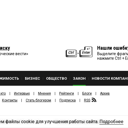
иску
Нашли ошибк
рческие вести»
Выделите фрагм
нажмите Ctrl + E
ЖИМОСТЬ
БИЗНЕС
ОБЩЕСТВО
ЗАКОН
НОВОСТИ КОМПАН
 кто
Интервью
Мнения
Рейтинги
Блоги
Архив
Контакты
Стать блогером
Подписка
RSS
м файлы cookie для улучшения работы сайта.
Подробнее
Политика конфиденциальности
ЗДАТЕЛЬСКИЙ ДОМ «КВ».