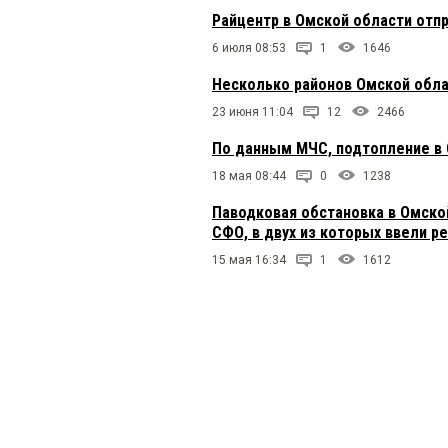
Райцентр в Омской области отп
6 июля 08:53
1
1646
Несколько районов Омской обла
23 июня 11:04
12
2466
По данным МЧС, подтопление в 
18 мая 08:44
0
1238
Паводковая обстановка в Омско
СФО, в двух из которых ввели р
15 мая 16:34
1
1612