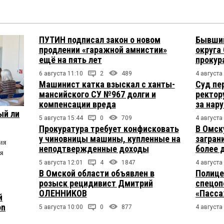
ПУТИН подписал закон о новом
Бывший
продлении «гаражной амнистии»
округа
ещё на пять лет
прокур
6 августа 11:10
2
489
4 августа
Машинист катка взыскал с ханты-
Суд пе
мансийского СУ №967 долги и
ректор
компенсации вреда
за нар
ый ли
5 августа 15:44
0
709
4 августа
Прокуратура требует конфисковать
В Омск
у чиновницы машины, купленные на
загран
ия
неподтвержденные доходы
более 
я
5 августа 12:01
4
1847
4 августа
В Омской области объявлен в
Полице
розыск рецидивист Дмитрий
спецоп
ОЛЕННИКОВ
«Пасса
й
on
5 августа 10:00
0
877
4 августа