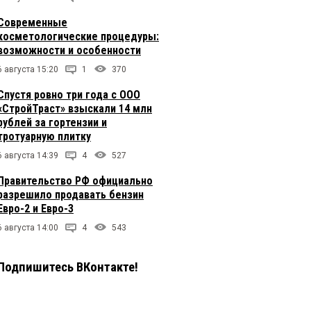
Современные
косметологические процедуры:
возможности и особенности
6 августа 15:20
1
370
Спустя ровно три года с ООО
«СтройТраст» взыскали 14 млн
рублей за гортензии и
тротуарную плитку
6 августа 14:39
4
527
Правительство РФ официально
разрешило продавать бензин
Евро-2 и Евро-3
6 августа 14:00
4
543
Подпишитесь ВКонтакте!