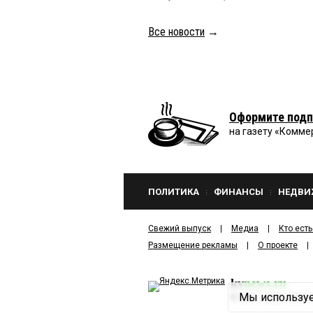
Все новости
→
Оформите подп
на газету «Комме
ПОЛИТИКА
ФИНАНСЫ
НЕДВИ
Свежий выпуск
Медиа
Кто есть
Размещение рекламы
О проекте
kv
news.ru
Мы используе
©
2001—2026
ООО И