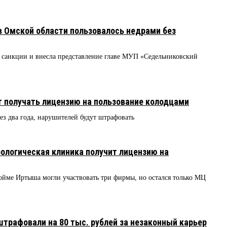
 Омской области пользовалось недрами без
санкции и внесла представление главе МУП «Седельниковский
 получать лицензию на пользование колодцами
рез два года, нарушителей будут штрафовать
рологическая клиника получит лицензию на
пойме Иртыша могли участвовать три фирмы, но остался только МЦ
рафовали на 80 тыс. рублей за незаконный карьер