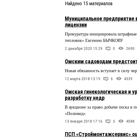
Найдено
15
материалов
Муниципальное предприятие в
лицензии
Прокуратура инициировала штрафные 
тепловик» Евгению БЫЧКОВУ
2 декабря 2020 15:29
0
2690
Омским садоводам предстоит
Новая обязанность вступает в силу че
12 марта 2018 13:19
6
4339
Омская гинекологическая и у
разработку недр
В аукционе за право добычи песка в 
«Полимед»
13 января 2018 17:16
3
4588
ПСП «Строймонтажсервис» ошт