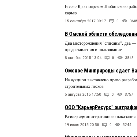
В селе Красноярском Любинского райо
карьер
15 сентября 2017 09:17
0
360
В Омской области обследова
Два месторождения "списаны", два — 
предоставления в пользование
8 октября 2015 13:04
0
3848
Омское Минприроды сдает Вач
На аукцион выставлено право разрабо
строительных песков
5 августа 2015 17:50
0
3757
ООО "КарьерРесурс" оштрафов
Размер административного наказания о
19 июня 2015 20:50
0
5244