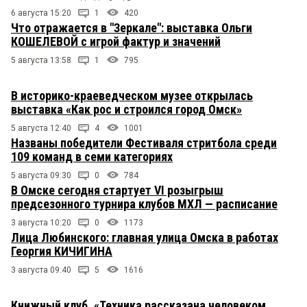
6 августа 15:20
1
420
Что отражается в "Зеркале": выставка Ольги
КОШЕЛЕВОЙ с игрой фактур и значений
5 августа 13:58
1
795
В историко-краеведческом музее открылась
выставка «Как рос и строился город Омск»
5 августа 12:40
4
1001
Названы победители Фестиваля стритбола среди
109 команд в семи категориях
5 августа 09:30
0
784
В Омске сегодня стартует VI розыгрыш
предсезонного турнира клубов МХЛ — расписание
3 августа 10:20
0
1173
Лица Любинского: главная улица Омска в работах
Георгия КИЧИГИНА
3 августа 09:40
5
1616
Книжный клуб. «Техника рассказана человеком,