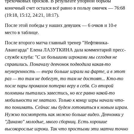
трехочковых бросков. В результате упорной борьбы
конечный счет остался всё равно в пользу омичек — 76:68
(19:18, 15:12, 24:21, 18:17).
После этой победы у наших девушек — 6 очков и 10-е
место в таблице.
После второго матча главный тренер "Нефтяника-
Авангарда" Елена ЛАЗУТКИНА дала комментарий пресс-
службе клуба:
"С их большими игроками мы сегодня не
справились. Поначалу девчонок подводила какая-то
неуверенность — вчера больше играли на фарте, а в этот
раз — то там не добегут, то там не достоят... Кто-то
после пары промахов потерял веру в себя. Со второй
половины пытались завестись, но все равно какой-то
мобильности не хватало. Только к концу игры начали что-
то понимать. Сейчас мы будем готовиться к новым играм.
Нужно посмотреть как можно больше видео. Девчонки у
"Динамо" молодые, много сборниц. Есть хорошие
высокорослые игроки. Так что простыми эти матчи точно