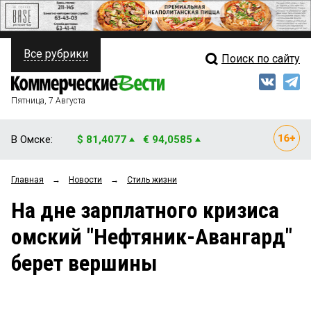
Все рубрики
Поиск по сайту
ПОЛИТИКА
Свежий выпуск
Медиа
ФИНАНСЫ
Пятница, 7 Августа
Кто есть кто
НЕДВИЖИМОСТЬ
В Омске:
$ 81,4077
€ 94,0585
Интервью
БИЗНЕС
Главная
→
Новости
→
Стиль жизни
Мнения
ОБЩЕСТВО
На дне зарплатного кризиса
Рейтинги
ЗАКОН
омский "Нефтяник-Авангард"
Блоги
НОВОСТИ КОМПАНИЙ
берет вершины
Архив
ПРОИСШЕСТВИЯ
СТИЛЬ ЖИЗНИ