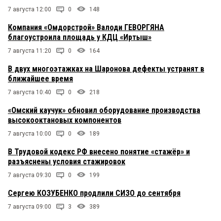
7 августа 12:00
0
148
Компания «Омдорстрой» Валоди ГЕВОРГЯНА
благоустроила площадь у КДЦ «Иртыш»
7 августа 11:20
0
164
В двух многоэтажках на Шаронова дефекты устранят в
ближайшее время
7 августа 10:40
0
218
«Омский каучук» обновил оборудование производства
высокооктановых компонентов
7 августа 10:00
0
189
В Трудовой кодекс РФ внесено понятие «стажёр» и
разъяснены условия стажировок
7 августа 09:30
0
199
Сергею КОЗУБЕНКО продлили СИЗО до сентября
7 августа 09:00
3
389