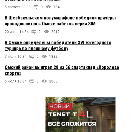
5 августа 09:30
0
784
В Шербакульском полумарафоне победили призёры
проводившихся в Омске забегов серии SIM
20 июля 14:34
0
2019
В Омске определены победители XVI ежегодного
турнира по пляжному футболу
7 июля 16:34
0
1882
Омский район выиграл 28 из 56 спартакиад «Королева
спорта»
6 июля 16:34
0
2065