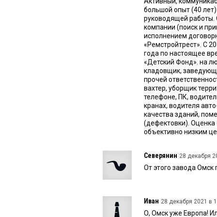
Активный, коммуникаб
большой опыт (40 лет
руководящей работы. 
компании (поиск и при
исполнением договорн
«Ремстройтрест». С 2
года по настоящее в
«Детский Фонд». на лю
кладовщик, заведующи
прочей ответственност
вахтер, уборщик терр
телефоне, ПК, водител
кранах, водителя авто
качества зданий, пом
(дефектовки). Оценка
объективно низким це
Северянин
28 декабря 20
От этого завода Омск 
Иван
28 декабря 2021 в 1
О, Омск уже Европа! И