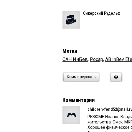
Сикорский Рудольф
Метки
САН ИнБев
,
Росар
,
AB InBev Ef
Комментировать
Комментарии
children-fond52@mail.r
РЕЗЮМЕ Иванов Владим
жительства: Омск, МК
Хорошее физическое с