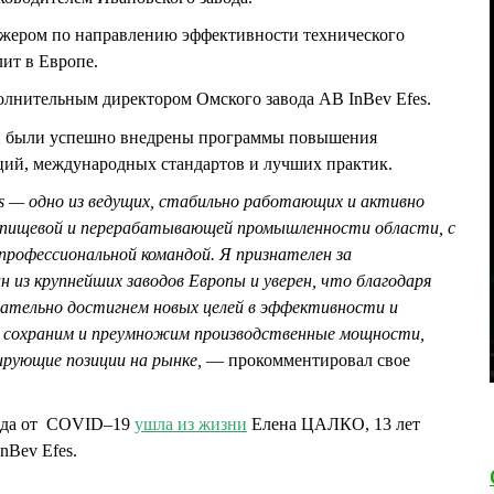
джером по направлению эффективности технического
ит в Европе.
полнительным директором Омского завода AB InBev Efes.
ии были успешно внедрены программы повышения
ций, международных стандартов и лучших практик.
es — одно из ведущих, стабильно работающих и активно
 пищевой и перерабатывающей промышленности области, с
профессиональной командой. Я признателен за
 из крупнейших заводов Европы и уверен, что благодаря
ательно достигнем новых целей в эффективности и
е сохраним и преумножим производственные мощности,
дирующие позиции на рынке,
— прокомментировал свое
года от COVID–19
ушла из жизни
Елена ЦАЛКО, 13 лет
nBev Efes.