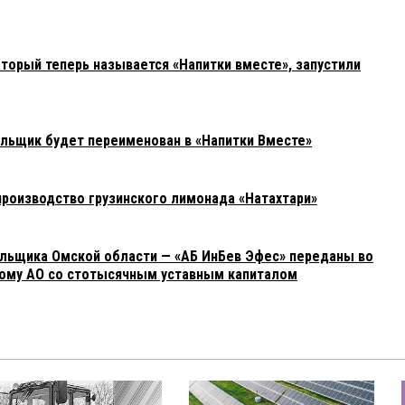
торый теперь называется «Напитки вместе», запустили
льщик будет переименован в «Напитки Вместе»
 производство грузинского лимонада «Натахтари»
льщика Омской области — «АБ ИнБев Эфес» переданы во
кому АО со стотысячным уставным капиталом