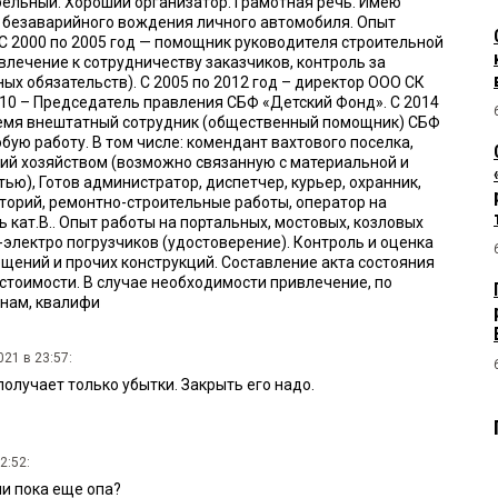
ельный. Хороший организатор. Грамотная речь. Имею
) безаварийного вождения личного автомобиля. Опыт
С 2000 по 2005 год — помощник руководителя строительной
влечение к сотрудничеству заказчиков, контроль за
ых обязательств). С 2005 по 2012 год – директор ООО СК
010 – Председатель правления СБФ «Детский Фонд». С 2014
ремя внештатный сотрудник (общественный помощник) СБФ
бую работу. В том числе: комендант вахтового поселка,
й хозяйством (возможно связанную с материальной и
ью), Готов администратор, диспетчер, курьер, охранник,
иторий, ремонтно-строительные работы, оператор на
ь кат.В.. Опыт работы на портальных, мостовых, козловых
-электро погрузчиков (удостоверение). Контроль и оценка
ещений и прочих конструкций. Составление акта состояния
 стоимости. В случае необходимости привлечение, по
нам, квалифи
21 в 23:57:
получает только убытки. Закрыть его надо.
2:52:
ли пока еще опа?