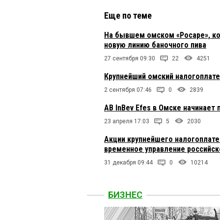
Еще по теме
На бывшем омском «Росаре», ко
новую линию баночного пива
27 сентября 09:30
22
4251
Крупнейший омский налогоплате
2 сентября 07:46
0
2839
AB InBev Efes в Омске начинает
23 апреля 17:03
5
2030
Акции крупнейшего налогоплате
временное управление российс
31 декабря 09:44
0
10214
БИЗНЕС