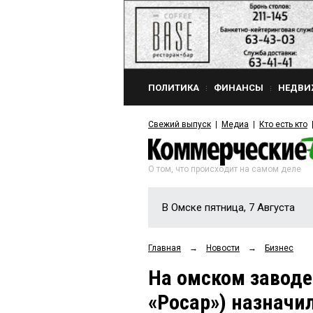
ПОЛИТИКА
ФИНАНСЫ
НЕДВИ
Свежий выпуск
Медиа
Кто есть кто
О том, что происходит на самом деле
В Омске пятница, 7 Августа
Главная
→
Новости
→
Бизнес
На омском заводе
«Росар») назначи