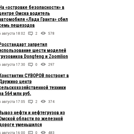
На «островке безопасности» в
центре Омска водитель
автомобиля «Лада Гранта» сбил
семь пешеходов
6 августа 18:02
2
578
Росстандарт запретил
использование шести моделей
грузовиков Dongfeng и Zoomlion
6 августа 17:30
0
297
Константин СУВОРОВ построит в
Дружино центр
сельскохозяйственной техники
за 564 млн руб.
6 августа 17:05
2
374
Вывоз нефти и нефтегрузов из
Омской области по железной
дороге уменьшился
6 августа 16:00
0
483