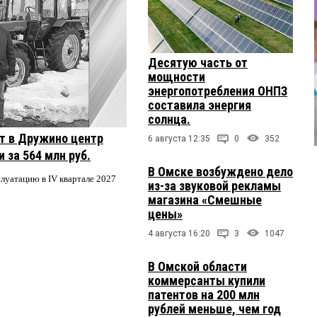
Десятую часть от
мощности
энергопотребления ОНПЗ
составила энергия
солнца.
т в Дружино центр
6 августа 12:35
0
352
 за 564 млн руб.
В Омске возбуждено дело
плуатацию в IV квартале 2027
из-за звуковой рекламы
магазина «Смешные
цены»
4 августа 16:20
3
1047
В Омской области
коммерсанты купили
патентов на 200 млн
рублей меньше, чем год