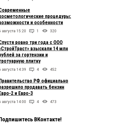
Современные
косметологические процедуры:
возможности и особенности
6 августа 15:20
1
320
Спустя ровно три года с ООО
«СтройТраст» взыскали 14 млн
рублей за гортензии и
тротуарную плитку
6 августа 14:39
4
452
Правительство РФ официально
разрешило продавать бензин
Евро-2 и Евро-3
6 августа 14:00
4
473
Подпишитесь ВКонтакте!