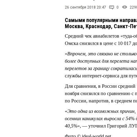
26 сентября 2018 20:47
0
229
Самыми популярными направл
Москва, Краснодар, Санкт-Пе
Средний чек авиабилетов «туда-об
Омска снизился в цене с 10 017 д
«
Впрочем, это связано не стольк
более доступных для перелета на
перелетов за границу сократилас
службы интернет-сервиса для пу
Для сравнения, в России средний 
ноября снизился по сравнению с п
по России, напротив, в среднем п
«
Это одна из возможных причин, 
осенних каникулах выросла с 54% 
40,5%
», — уточнил Григорий Л
Фото © ideal-world.net