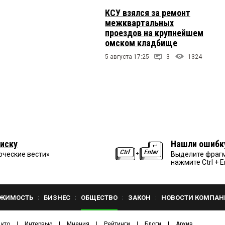
КСУ взялся за ремонт
межквартальных
проездов на крупнейшем
омском кладбище
5 августа 17:25
3
1324
иску
Нашли ошибк
рческие вести»
Выделите фрагм
нажмите Ctrl + E
ЖИМОСТЬ
БИЗНЕС
ОБЩЕСТВО
ЗАКОН
НОВОСТИ КОМПАН
 кто
Интервью
Мнения
Рейтинги
Блоги
Архив