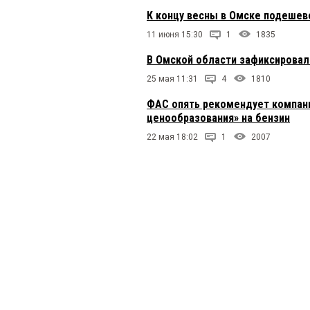
К концу весны в Омске подешев
11 июня 15:30
1
1835
В Омской области зафиксировал
25 мая 11:31
4
1810
ФАС опять рекомендует компан
ценообразования» на бензин
22 мая 18:02
1
2007