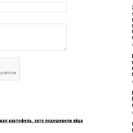
жал картофель, зато подешевели яйца