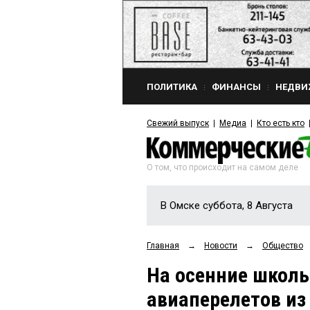
ПОЛИТИКА
ФИНАНСЫ
НЕДВИ
Свежий выпуск
Медиа
Кто есть кто
О том, что происходит на самом деле
В Омске суббота, 8 Августа
Главная
→
Новости
→
Общество
На осенние школ
авиаперелетов из