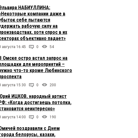
Эльвира НАБИУЛЛИНА:
«Некоторые компании даже в
убыток себе пытаются
удержать рабочую силу на
производствах, хотя спрос в их
секторах объективно падает»
8 августа 16:45
0
54
В Омске остро встал запрос на
площадки для мероприятий –
нужно что-то кроме Любинского
проспекта
8 августа 15:30
0
200
Юрий ИЦКОВ, народный артист
РФ: «Когда достигаешь потолка,
становится неинтересно»
8 августа 14:00
0
190
Омичей поздравили с Днем
города белорусы, казахи,