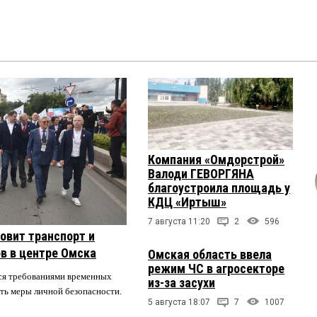
Компания «Омдорстрой»
Валоди ГЕВОРГЯНА
благоустроила площадь у
КДЦ «Иртыш»
7 августа 11:20
2
596
овит транспорт и
в в центре Омска
Омская область ввела
режим ЧС в агросекторе
ся требованиями временных
из-за засухи
ть меры личной безопасности.
5 августа 18:07
7
1007