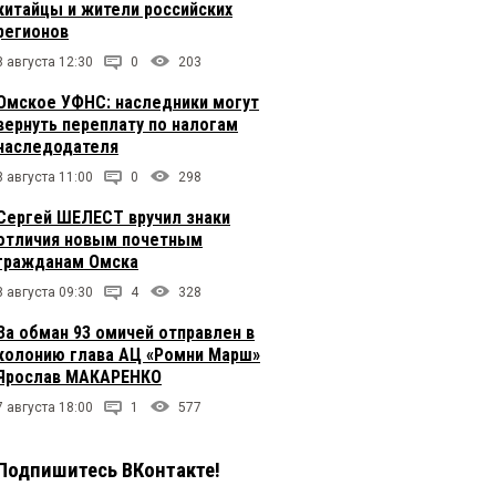
китайцы и жители российских
регионов
8 августа 12:30
0
203
Омское УФНС: наследники могут
вернуть переплату по налогам
наследодателя
8 августа 11:00
0
298
Сергей ШЕЛЕСТ вручил знаки
отличия новым почетным
гражданам Омска
8 августа 09:30
4
328
За обман 93 омичей отправлен в
колонию глава АЦ «Ромни Марш»
Ярослав МАКАРЕНКО
7 августа 18:00
1
577
Подпишитесь ВКонтакте!